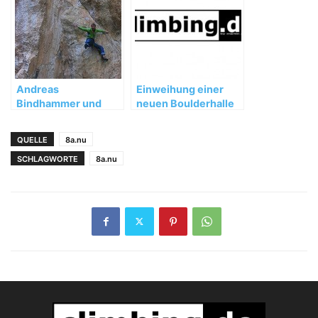
Andreas
Einweihung einer
Bindhammer und
neuen Boulderhalle
Florian Behnke
in Delémont (JU),
wiederholen „Hotel
Schweiz
QUELLE
8a.nu
Supramonte“
SCHLAGWORTE
8a.nu