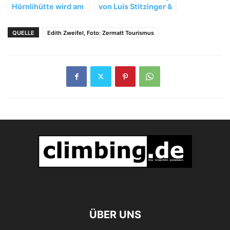
Hörnlihütte wird am
von Luis Stitzinger &
14.07.2015
Alix von Melle in
eingeweiht
München
QUELLE
Edith Zweifel, Foto: Zermatt Tourismus
ÜBER UNS