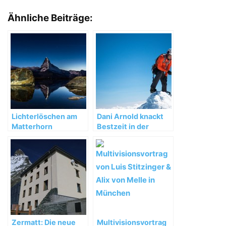
Ähnliche Beiträge:
Lichterlöschen am
Dani Arnold knackt
Matterhorn
Bestzeit in der
Matterhorn
Nordwand
Zermatt: Die neue
Multivisionsvortrag