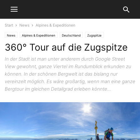
Start
News
Alpines & Expeditionen
News
Alpines & Expeditionen
Deutschland
Zugspitze
360° Tour auf die Zugspitze
In der Stadt ist man unter anderem durch Google Street
View gewohnt, ganze Viertel im Rundumblick erkunden zu
können. In der schönen Bergwelt ist das bislang nur
vereinzelt möglich. Es wäre großartig, wenn man eine ganze
Bergtour im gleichen Detailgrad erleben könnte...