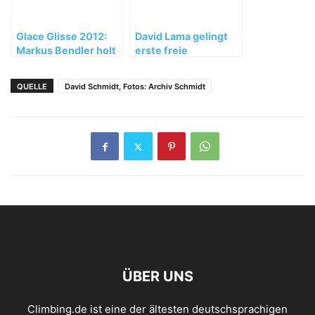
Glace Glisse 2012:
David Lama gelingt
Markus Bendler holt
erste freie
das Triple
Begehung der Cerro
Torre Südostflanke
QUELLE
David Schmidt, Fotos: Archiv Schmidt
ÜBER UNS
Climbing.de ist eine der ältesten deutschsprachigen