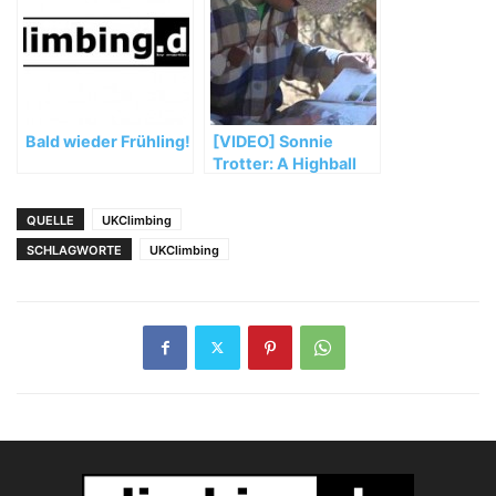
abbrechen
Bald wieder Frühling!
[VIDEO] Sonnie
Trotter: A Highball
Honeymoon in
Bishop
QUELLE
UKClimbing
SCHLAGWORTE
UKClimbing