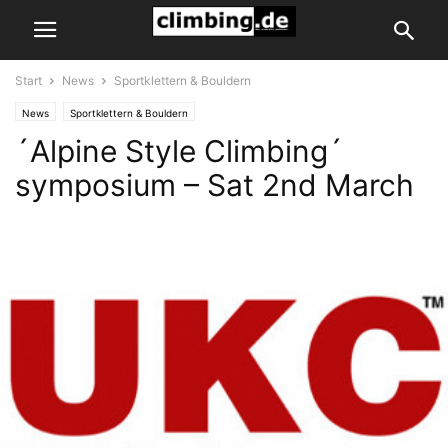
Start
News
Sportklettern & Bouldern
News
Sportklettern & Bouldern
´Alpine Style Climbing´
symposium – Sat 2nd March