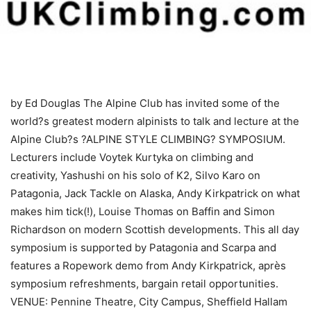
by Ed Douglas The Alpine Club has invited some of the
world?s greatest modern alpinists to talk and lecture at the
Alpine Club?s ?ALPINE STYLE CLIMBING? SYMPOSIUM.
Lecturers include Voytek Kurtyka on climbing and
creativity, Yashushi on his solo of K2, Silvo Karo on
Patagonia, Jack Tackle on Alaska, Andy Kirkpatrick on what
makes him tick(!), Louise Thomas on Baffin and Simon
Richardson on modern Scottish developments. This all day
symposium is supported by Patagonia and Scarpa and
features a Ropework demo from Andy Kirkpatrick, après
symposium refreshments, bargain retail opportunities.
VENUE: Pennine Theatre, City Campus, Sheffield Hallam