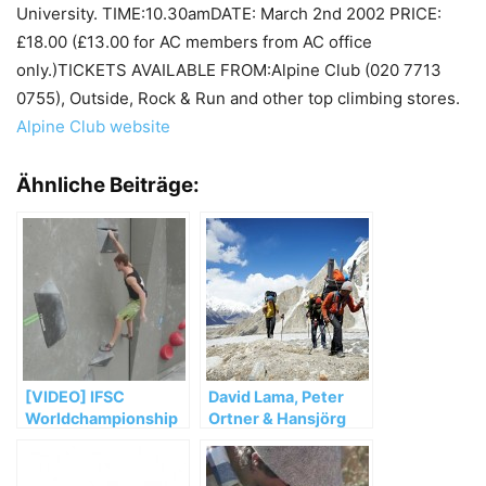
University. TIME:10.30amDATE: March 2nd 2002 PRICE:
£18.00 (£13.00 for AC members from AC office
only.)TICKETS AVAILABLE FROM:Alpine Club (020 7713
0755), Outside, Rock & Run and other top climbing stores.
Alpine Club website
Ähnliche Beiträge:
[VIDEO] IFSC
David Lama, Peter
Worldchampionship
Ortner & Hansjörg
Bouldern Munich
Auer müssen ihre
2014 Saturday Semi
Masherbrum
Recap
Expedition vorzeitig