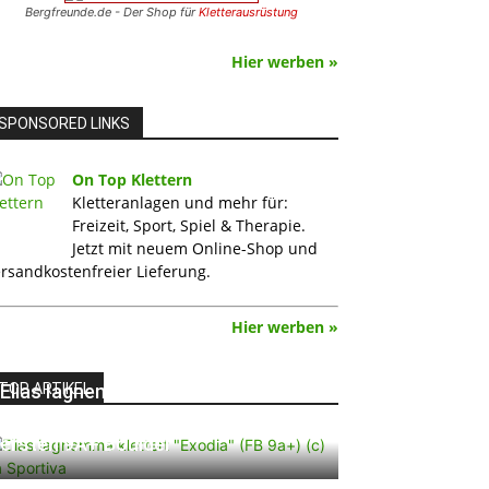
Bergfreunde.de - Der Shop für
Kletterausrüstung
Hier werben »
SPONSORED LINKS
On Top Klettern
Kletteranlagen und mehr für:
Freizeit, Sport, Spiel & Therapie.
Jetzt mit neuem Online-Shop und
rsandkostenfreier Lieferung.
Hier werben »
TOP ARTIKEL
Elias Iagnemma klettert „Exodia“:
Ein Vorschlag für den weltweit
ersten 9A+ Boulder