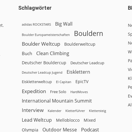
Schlagwörter
B
Big Wall
adidas ROCKSTARS
t.
N
Bouldern
Sp
Boulder Europameisterschaften
N
Boulder Weltcup
Boulderweltcup
W
Clean Climbing
Buch
r
P
Deutscher Bouldercup
Deutscher Leadcup
V
Eisklettern
Deutscher Leadcup Jugend
Kl
EpicTV
Eiskletterweltcup
El Capitan
P
Expedition
Free Solo
HardMoves
E
International Mountain Summit
A
Interview
Kalender
Klettersteig
Kletterführer
Lead Weltcup
Melloblocco
Mixed
Podcast
Outdoor Messe
Olympia