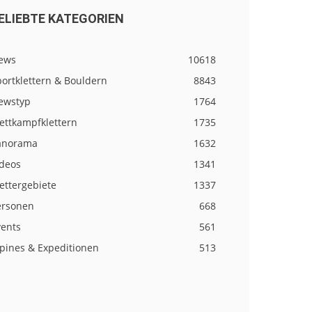
ELIEBTE KATEGORIEN
ews
10618
ortklettern & Bouldern
8843
ewstyp
1764
ettkampfklettern
1735
anorama
1632
ideos
1341
ettergebiete
1337
ersonen
668
vents
561
lpines & Expeditionen
513