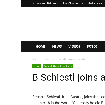
Anmelden / Beitreten
Über Climbing.de
Mediadaten
Climbing.de
HOME
NEWS
VIDEOS
FOTOS
Start
News
Sportklettern & Bouldern
News
Sportklettern & Bouldern
B Schiestl joins 
Bernard Schiestl, from Austria, joins the sco
number 18 in the world. Yesterday he did Bur