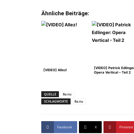
Ähnliche Beiträge:
[VIDEO] Patrick Edlinge
[VIDEO] Allez!
Opera Vertical – Teil 2
QUELLE
8a.nu
SCHLAGWORTE
8a.nu
Facebook
X
Pinterest