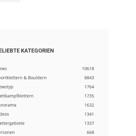
ELIEBTE KATEGORIEN
ews
10618
ortklettern & Bouldern
8843
ewstyp
1764
ettkampfklettern
1735
anorama
1632
ideos
1341
ettergebiete
1337
ersonen
668