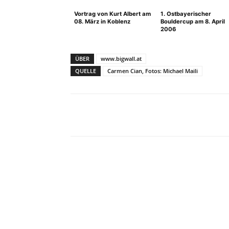
Vortrag von Kurt Albert am
1. Ostbayerischer
08. März in Koblenz
Bouldercup am 8. April
2006
ÜBER
www.bigwall.at
QUELLE
Carmen Cian, Fotos: Michael Maili
Facebook
X
Pinterest