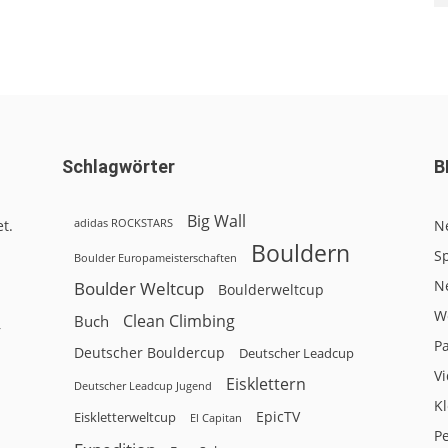
Schlagwörter
B
Big Wall
adidas ROCKSTARS
t.
N
Bouldern
Sp
Boulder Europameisterschaften
N
Boulder Weltcup
Boulderweltcup
W
Clean Climbing
Buch
r
P
Deutscher Bouldercup
Deutscher Leadcup
V
Eisklettern
Deutscher Leadcup Jugend
Kl
EpicTV
Eiskletterweltcup
El Capitan
P