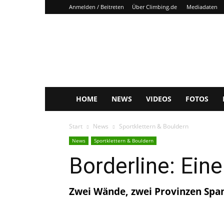
Anmelden / Beitreten
Über Climbing.de
Mediadaten
Climbing.de
HOME
NEWS
VIDEOS
FOTOS
Start
News
Sportklettern & Bouldern
News
Sportklettern & Bouldern
Borderline: Ein
Zwei Wände, zwei Provinzen Spani