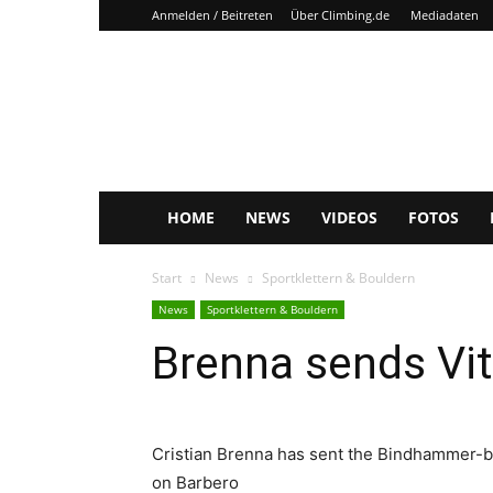
Anmelden / Beitreten
Über Climbing.de
Mediadaten
Climbing.de
HOME
NEWS
VIDEOS
FOTOS
Start
News
Sportklettern & Bouldern
News
Sportklettern & Bouldern
Brenna sends Vi
Cristian Brenna has sent the Bindhammer-br
on Barbero