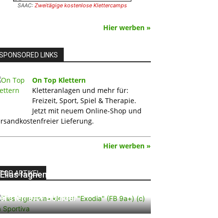
SAAC:
Zweitägige kostenlose Klettercamps
Hier werben »
SPONSORED LINKS
On Top Klettern
Kletteranlagen und mehr für:
Freizeit, Sport, Spiel & Therapie.
Jetzt mit neuem Online-Shop und
rsandkostenfreier Lieferung.
Hier werben »
TOP ARTIKEL
Elias Iagnemma klettert „Exodia“:
Ein Vorschlag für den weltweit
ersten 9A+ Boulder