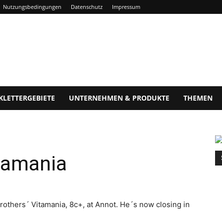
Nutzungsbedingungen
Datenschutz
Impressum
KLETTERGEBIETE
UNTERNEHMEN & PRODUKTE
THEMEN
tamania
others´ Vitamania, 8c+, at Annot. He´s now closing in