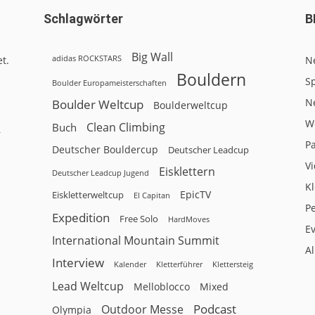
Schlagwörter
B
Big Wall
adidas ROCKSTARS
t.
N
Bouldern
Sp
Boulder Europameisterschaften
N
Boulder Weltcup
Boulderweltcup
W
Clean Climbing
Buch
r
P
Deutscher Bouldercup
Deutscher Leadcup
V
Eisklettern
Deutscher Leadcup Jugend
Kl
EpicTV
Eiskletterweltcup
El Capitan
P
Expedition
Free Solo
HardMoves
E
International Mountain Summit
A
Interview
Kalender
Klettersteig
Kletterführer
Lead Weltcup
Melloblocco
Mixed
Podcast
Outdoor Messe
Olympia