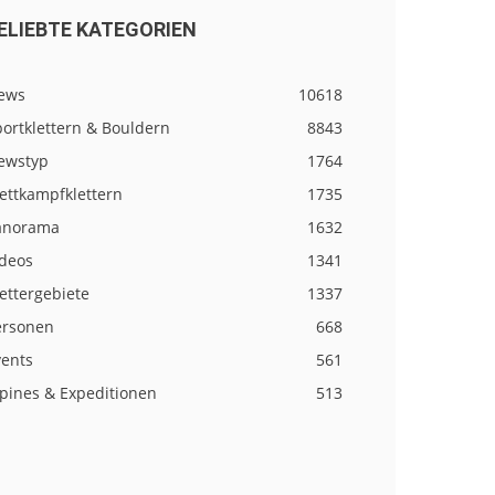
ELIEBTE KATEGORIEN
ews
10618
ortklettern & Bouldern
8843
ewstyp
1764
ettkampfklettern
1735
anorama
1632
ideos
1341
ettergebiete
1337
ersonen
668
vents
561
lpines & Expeditionen
513