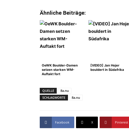
Ähnliche Beiträge:
OeWK Boulder-Damen
[VIDEO] Jan Hojer
setzen starken WM-
bouldert in Südafrika
Auftakt fort
QUELLE
8a.nu
SCHLAGWORTE
8a.nu
Facebook
X
Pinterest