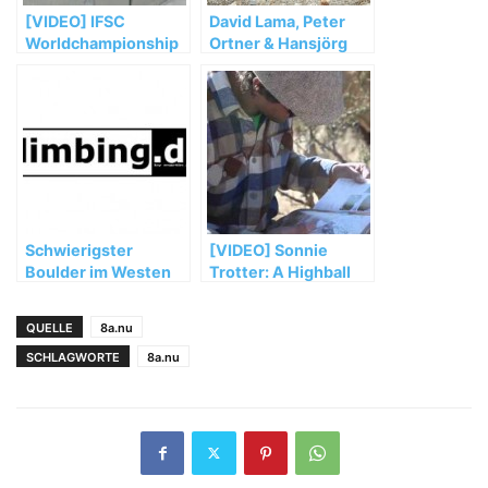
[VIDEO] IFSC
David Lama, Peter
Worldchampionship
Ortner & Hansjörg
Bouldern Munich
Auer müssen ihre
2014 Saturday Semi
Masherbrum
Recap
Expedition vorzeitig
abbrechen
Schwierigster
[VIDEO] Sonnie
Boulder im Westen
Trotter: A Highball
Österreichs
Honeymoon in
geklettert?
Bishop
QUELLE
8a.nu
SCHLAGWORTE
8a.nu