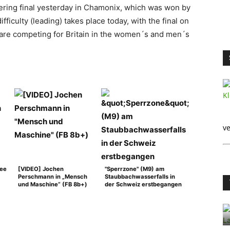
ring final yesterday in Chamonix, which was won by
difficulty (leading) takes place today, with the final on
re competing for Britain in the women´s and men´s
ve
ree
[VIDEO] Jochen
"Sperrzone" (M9) am
Perschmann in „Mensch
Staubbachwasserfalls in
und Maschine“ (FB 8b+)
der Schweiz erstbegangen