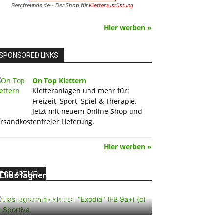
Bergfreunde.de - Der Shop für
Kletterausrüstung
Hier werben »
SPONSORED LINKS
On Top Klettern
Kletteranlagen und mehr für:
Freizeit, Sport, Spiel & Therapie.
Jetzt mit neuem Online-Shop und
rsandkostenfreier Lieferung.
Hier werben »
TOP ARTIKEL
Elias Iagnemma klettert „Exodia“:
Ein Vorschlag für den weltweit
ersten 9A+ Boulder