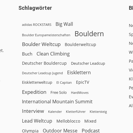
Schlagwörter
B
Big Wall
adidas ROCKSTARS
N
Bouldern
Sp
Boulder Europameisterschaften
N
Boulder Weltcup
Boulderweltcup
t.
W
Clean Climbing
Buch
P
Deutscher Bouldercup
Deutscher Leadcup
V
Eisklettern
Deutscher Leadcup Jugend
Kl
r
EpicTV
Eiskletterweltcup
El Capitan
P
Expedition
Free Solo
HardMoves
E
International Mountain Summit
A
Interview
Kalender
Klettersteig
Kletterführer
Lead Weltcup
Melloblocco
Mixed
Podcast
Outdoor Messe
Olympia