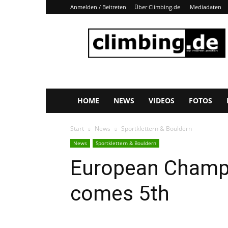
Anmelden / Beitreten
Über Climbing.de
Mediadaten
Climbing.de
HOME
NEWS
VIDEOS
FOTOS
Start
News
Sportklettern & Bouldern
News
Sportklettern & Bouldern
European Champ
comes 5th