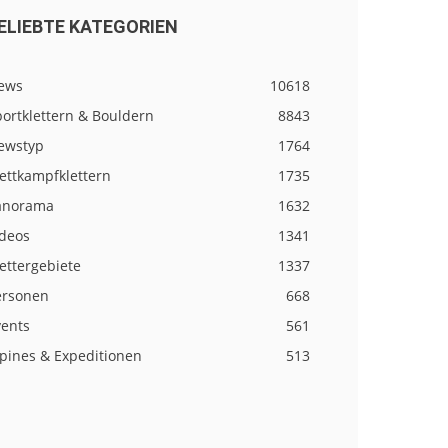
ELIEBTE KATEGORIEN
ews
10618
ortklettern & Bouldern
8843
ewstyp
1764
ettkampfklettern
1735
anorama
1632
ideos
1341
ettergebiete
1337
ersonen
668
vents
561
lpines & Expeditionen
513