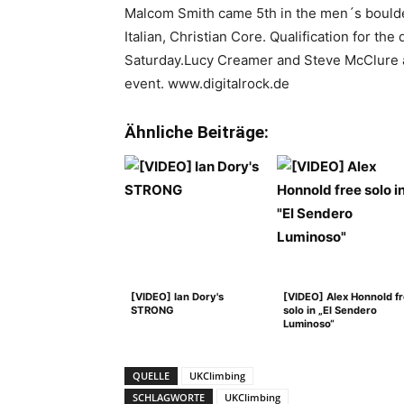
Malcom Smith came 5th in the men´s boulde
Italian, Christian Core. Qualification for the 
Saturday.Lucy Creamer and Steve McClure a
event. www.digitalrock.de
Ähnliche Beiträge:
[VIDEO] Ian Dory's
[VIDEO] Alex Honnold f
STRONG
solo in „El Sendero
Luminoso“
QUELLE
UKClimbing
SCHLAGWORTE
UKClimbing