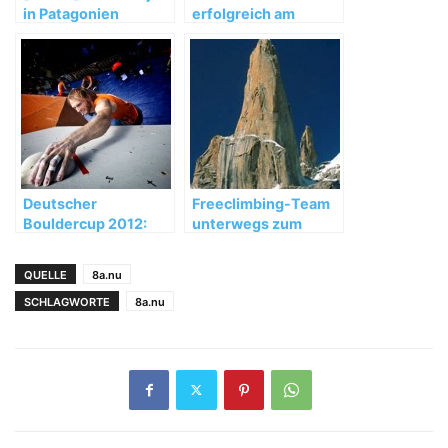
in Patagonien
erfolgreich am
Mount Asgard
Deutscher
Freeclimbing-Team
Bouldercup 2012:
unterwegs zum
Saisonfinale in
Trango Tower
Überlingen
QUELLE
8a.nu
SCHLAGWORTE
8a.nu