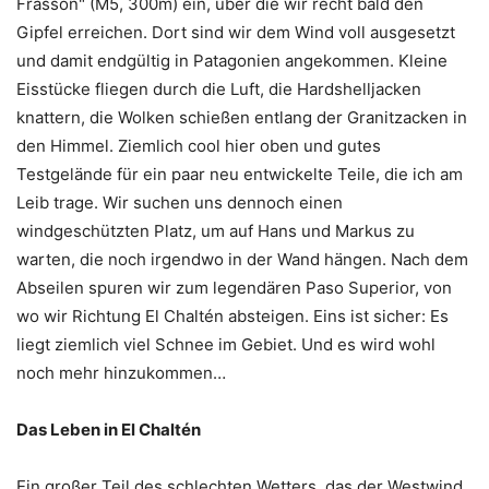
Frasson" (M5, 300m) ein, über die wir recht bald den
Gipfel erreichen. Dort sind wir dem Wind voll ausgesetzt
und damit endgültig in Patagonien angekommen. Kleine
Eisstücke fliegen durch die Luft, die Hardshelljacken
knattern, die Wolken schießen entlang der Granitzacken in
den Himmel. Ziemlich cool hier oben und gutes
Testgelände für ein paar neu entwickelte Teile, die ich am
Leib trage. Wir suchen uns dennoch einen
windgeschützten Platz, um auf Hans und Markus zu
warten, die noch irgendwo in der Wand hängen. Nach dem
Abseilen spuren wir zum legendären Paso Superior, von
wo wir Richtung El Chaltén absteigen. Eins ist sicher: Es
liegt ziemlich viel Schnee im Gebiet. Und es wird wohl
noch mehr hinzukommen…
Das Leben in El Chaltén
Ein großer Teil des schlechten Wetters, das der Westwind