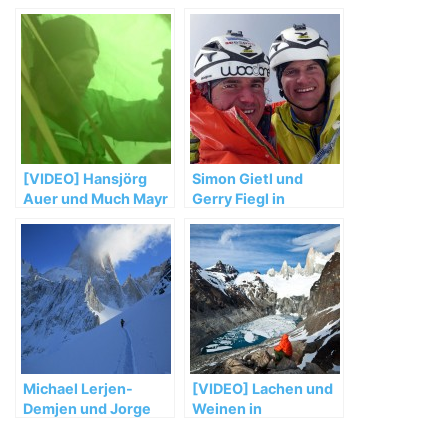
[VIDEO] Hansjörg
Simon Gietl und
Auer und Much Mayr
Gerry Fiegl in
in Patagonien
Patagonien: Non-
Stop zum Erfolg am
Fitz Roy
Michael Lerjen-
[VIDEO] Lachen und
Demjen und Jorge
Weinen in
Ackermann:
Patagonien