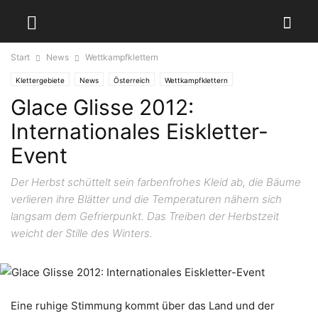
Start
News
Wettkampfklettern
Klettergebiete
News
Österreich
Wettkampfklettern
Glace Glisse 2012:
Internationales Eiskletter-
Event
Der Herbst schüttelt sein farbenfrohes Kleid ab, die Bäume
verlieren ihre Blätter und die Temperaturen nähern sich
langsam dem Gefrierpunkt. Das Treiben der Herbstzeit
weicht der Stille des Winters.
Eine ruhige Stimmung kommt über das Land und der