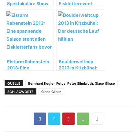
Spektakuläre Show
Eiskletterevent
in der Senkrechten
Glace Glisse 2013 im
Heutal bei Unken
Eisturm Rabenstein
Boulderweltcup
2013: Eine
2013 in Kitzbühel:
spannende Saison
Der deutsche Lauf
steht allen
hält an
QUELLE
Bernhard Kogler, Fotos: Peter Silmbroth, Glace Glisse
Eiskletterfans bevor
SCHLAGWORTE
Glace Glisse