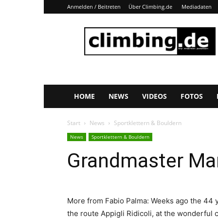
Anmelden / Beitreten
Über Climbing.de
Mediadaten
Climbing.de
HOME
NEWS
VIDEOS
FOTOS
Start
News
Sportklettern & Bouldern
News
Sportklettern & Bouldern
Grandmaster Ma
More from Fabio Palma: Weeks ago the 44 yea
the route Appigli Ridicoli, at the wonderful