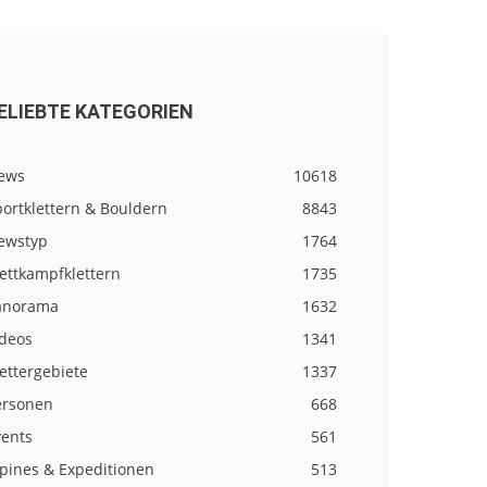
ELIEBTE KATEGORIEN
ews
10618
ortklettern & Bouldern
8843
ewstyp
1764
ettkampfklettern
1735
anorama
1632
ideos
1341
ettergebiete
1337
ersonen
668
vents
561
lpines & Expeditionen
513