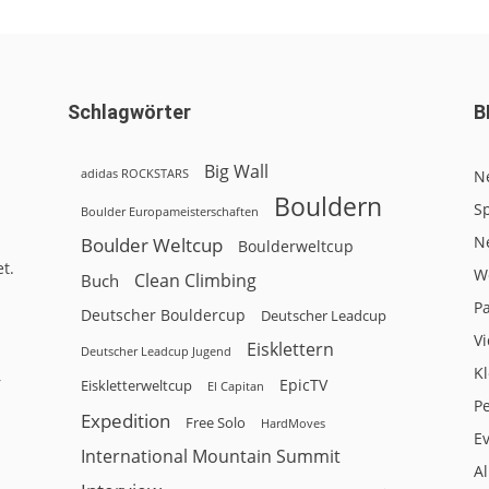
Schlagwörter
B
Big Wall
adidas ROCKSTARS
N
Bouldern
Sp
Boulder Europameisterschaften
N
Boulder Weltcup
Boulderweltcup
t.
W
Clean Climbing
Buch
P
Deutscher Bouldercup
Deutscher Leadcup
V
Eisklettern
Deutscher Leadcup Jugend
Kl
r
EpicTV
Eiskletterweltcup
El Capitan
P
Expedition
Free Solo
HardMoves
E
International Mountain Summit
A