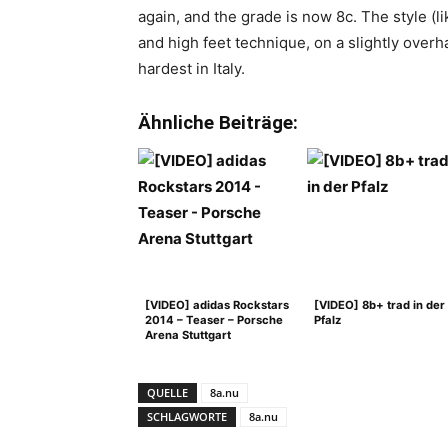
again, and the grade is now 8c. The style (lik
and high feet technique, on a slightly overha
hardest in Italy.
Ähnliche Beiträge:
[VIDEO] adidas Rockstars
[VIDEO] 8b+ trad in der
2014 – Teaser – Porsche
Pfalz
Arena Stuttgart
QUELLE
8a.nu
SCHLAGWORTE
8a.nu