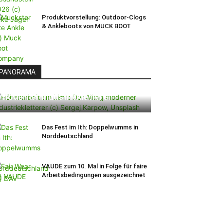
Produktvorstellung: Outdoor-Clogs
& Ankleboots von MUCK BOOT
PANORAMA
Höhenarbeit am Limit: Der Alltag
moderner Industriekletterer
Das Fest im Ith: Doppelwumms in
Norddeutschland
VAUDE zum 10. Mal in Folge für faire
Arbeitsbedingungen ausgezeichnet