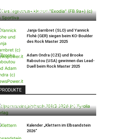
Ein Vorschlag für den weltweit
ersten 9A+ Boulder
Janja Garnbret (SLO) und Yannick
Flohè (GER) siegen beim KO-Boulder
des Rock Master 2025
Adam Ondra (CZE) und Brooke
Raboutou (USA) gewinnen das Lead-
Duell beim Rock Master 2025
PRODUKTE
Alpenvereinsjahrbuch BERG 2026
Kalender „Klettern im Elbsandstein
2026“