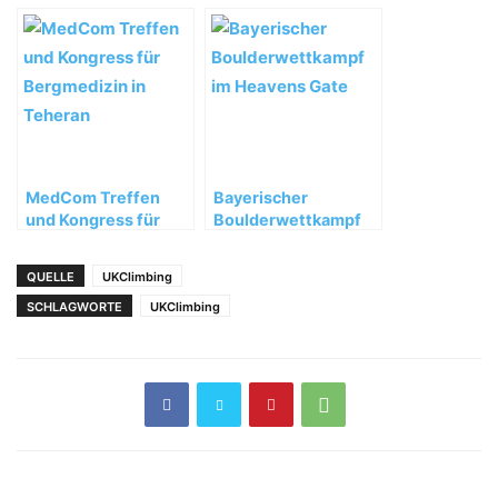
Noguchi and Glairon
Cuelgas Guey“ (8B)
Mondet top podium
MedCom Treffen
Bayerischer
und Kongress für
Boulderwettkampf
Bergmedizin in
im Heavens Gate
Teheran
QUELLE
UKClimbing
SCHLAGWORTE
UKClimbing