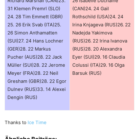
Richard Marshall (CAN)23.
26 Isabelle Duchaine
31 Klemen Premrl (SLO)
(CAN)24. 24 Gail
24. 28 Tim Emmett (GBR)
Rothschild (USA)24. 24
25. 26 Erik Svab (ITA)25.
Irina Knjageva (RUS)26. 22
26 Simon Anthamatten
Nadejda Yakimova
(SUI)27. 24 Hans Lochner
(RUS)26. 22 Irina Ivanova
(GER)28. 22 Markus
(RUS)28. 20 Alexandra
Pucher (AUS)28. 22 Jack
Eyer (SUI)29. 16 Claudia
Müller (SUI)28. 22 Jerome
Colussi (ITA)29. 16 Olga
Meyer (FRA)28. 22 Neil
Barsuk (RUS)
Gresham (GBR)28. 22 Egor
Dulnev (RUS)33. 14 Alexei
Dengin (RUS)
Thanks to
Ice Time