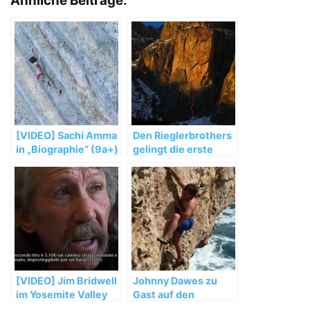
Ähnliche Beiträge:
[VIDEO] Sachi Amma
Den Rieglerbrothers
in „Biographie“ (9a+)
gelingt die erste
in Ceuse, France
freie Durchsteigung
von „Non ci resta che
piangere“ (8a MSL)
[VIDEO] Jim Bridwell
Johnny Dawes zu
im Yosemite Valley
Gast auf den
Maltesischen Inseln