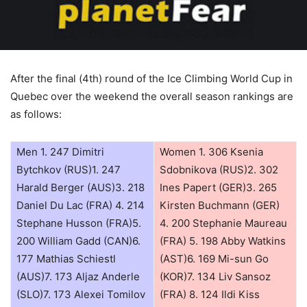
After the final (4th) round of the Ice Climbing World Cup in
Quebec over the weekend the overall season rankings are
as follows:
Men 1. 247 Dimitri
Women 1. 306 Ksenia
Bytchkov (RUS)1. 247
Sdobnikova (RUS)2. 302
Harald Berger (AUS)3. 218
Ines Papert (GER)3. 265
Daniel Du Lac (FRA) 4. 214
Kirsten Buchmann (GER)
Stephane Husson (FRA)5.
4. 200 Stephanie Maureau
200 William Gadd (CAN)6.
(FRA) 5. 198 Abby Watkins
177 Mathias Schiestl
(AST)6. 169 Mi-sun Go
(AUS)7. 173 Aljaz Anderle
(KOR)7. 134 Liv Sansoz
(SLO)7. 173 Alexei Tomilov
(FRA) 8. 124 Ildi Kiss