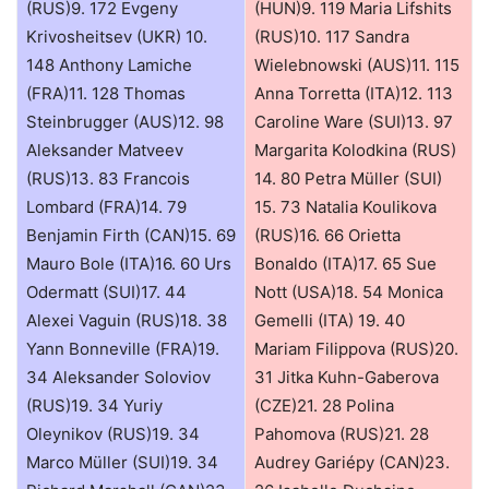
(RUS)9. 172 Evgeny
(HUN)9. 119 Maria Lifshits
Krivosheitsev (UKR) 10.
(RUS)10. 117 Sandra
148 Anthony Lamiche
Wielebnowski (AUS)11. 115
(FRA)11. 128 Thomas
Anna Torretta (ITA)12. 113
Steinbrugger (AUS)12. 98
Caroline Ware (SUI)13. 97
Aleksander Matveev
Margarita Kolodkina (RUS)
(RUS)13. 83 Francois
14. 80 Petra Müller (SUI)
Lombard (FRA)14. 79
15. 73 Natalia Koulikova
Benjamin Firth (CAN)15. 69
(RUS)16. 66 Orietta
Mauro Bole (ITA)16. 60 Urs
Bonaldo (ITA)17. 65 Sue
Odermatt (SUI)17. 44
Nott (USA)18. 54 Monica
Alexei Vaguin (RUS)18. 38
Gemelli (ITA) 19. 40
Yann Bonneville (FRA)19.
Mariam Filippova (RUS)20.
34 Aleksander Soloviov
31 Jitka Kuhn-Gaberova
(RUS)19. 34 Yuriy
(CZE)21. 28 Polina
Oleynikov (RUS)19. 34
Pahomova (RUS)21. 28
Marco Müller (SUI)19. 34
Audrey Gariépy (CAN)23.