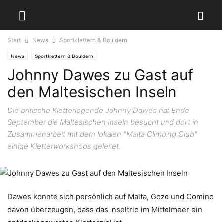
Start
News
Sportklettern & Bouldern
News
Sportklettern & Bouldern
Johnny Dawes zu Gast auf
den Maltesischen Inseln
Die britische Kletterlegende Johnny Dawes hat Ende
September die Maltesischen Inseln besucht und dort in
Zusammenarbeit mit dem lokalen "Malta Climbing Club"
einige Kletterworkshops geleitet.
Dawes konnte sich persönlich auf Malta, Gozo und Comino
davon überzeugen, dass das Inseltrio im Mittelmeer ein