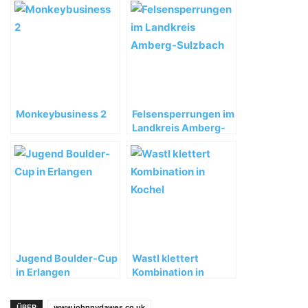
Monkeybusiness 2
Felsensperrungen im
Landkreis Amberg-
Sulzbach
Jugend Boulder-Cup
Wastl klettert
in Erlangen
Kombination in
Kochel
ÜBER
www.johnnydawes.co.uk