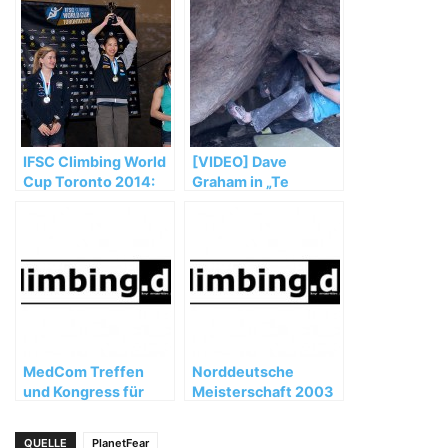
IFSC Climbing World
[VIDEO] Dave
Cup Toronto 2014:
Graham in „Te
Noguchi and Glairon
Cuelgas Guey“ (8B)
Mondet top podium
MedCom Treffen
Norddeutsche
und Kongress für
Meisterschaft 2003
Bergmedizin in
Teheran
QUELLE
PlanetFear