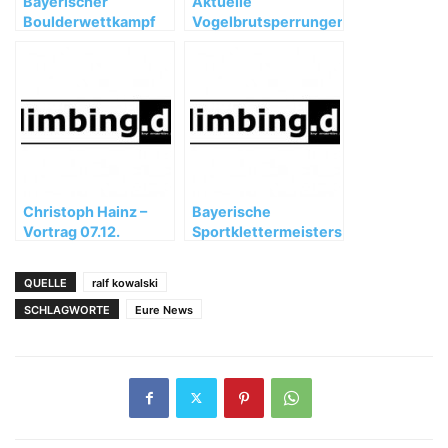
Bayerischer
Aktuelle
Boulderwettkampf
Vogelbrutsperrungen
im Heavens Gate
im Frankenjura
Christoph Hainz –
Bayerische
Vortrag 07.12.
Sportklettermeisterschaften
Kletterzentrum
Jugend / Junioren
Coburg
QUELLE
ralf kowalski
SCHLAGWORTE
Eure News