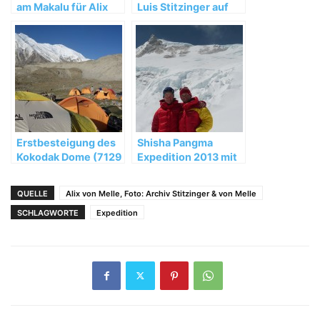
am Makalu für Alix
Luis Stitzinger auf
von Melle und Luis
dem Weg zum
Stitzinger
Manaslu
Erstbesteigung des
Shisha Pangma
Kokodak Dome (7129
Expedition 2013 mit
m) in China
Alix von Melle und
Luis Stitzinger
QUELLE
Alix von Melle, Foto: Archiv Stitzinger & von Melle
SCHLAGWORTE
Expedition