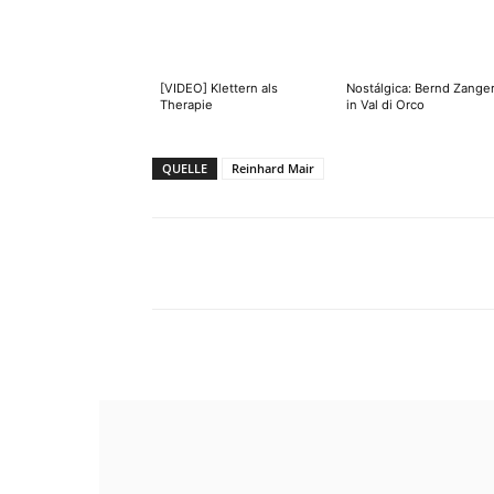
[VIDEO] Klettern als
Nostálgica: Bernd Zanger
Therapie
in Val di Orco
QUELLE
Reinhard Mair
Facebook
X
Pinterest