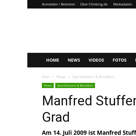
Anmelden / Beitreten
Über Climbing.de
Mediadaten
Climbing.de
HOME
NEWS
VIDEOS
FOTOS
Start
News
Sportklettern & Bouldern
News
Sportklettern & Bouldern
Manfred Stuffer
Grad
Am 14. Juli 2009 ist Manfred Stu