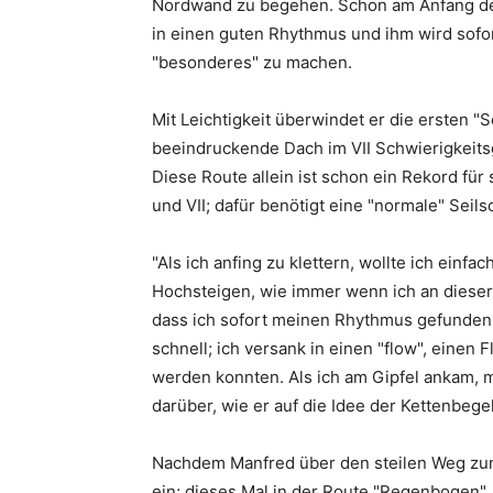
Nordwand zu begehen. Schon am Anfang de
in einen guten Rhythmus und ihm wird sofort
"besonderes" zu machen.
Mit Leichtigkeit überwindet er die ersten "S
beeindruckende Dach im VII Schwierigkeits
Diese Route allein ist schon ein Rekord für
und VII; dafür benötigt eine "normale" Seils
"Als ich anfing zu klettern, wollte ich ein
Hochsteigen, wie immer wenn ich an dieser 
dass ich sofort meinen Rhythmus gefunde
schnell; ich versank in einen "flow", eine
werden konnten. Als ich am Gipfel ankam, m
darüber, wie er auf die Idee der Kettenbeg
Nachdem Manfred über den steilen Weg zum 
ein; dieses Mal in der Route "Regenbogen", 