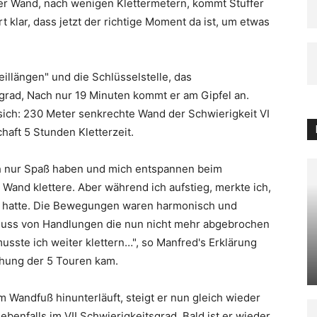
r Wand, nach wenigen Klettermetern, kommt Stuffer
 klar, dass jetzt der richtige Moment da ist, um etwas
eillängen" und die Schlüsselstelle, das
grad, Nach nur 19 Minuten kommt er am Gipfel an.
 sich: 230 Meter senkrechte Wand der Schwierigkeit VI
chaft 5 Stunden Kletterzeit.
fach nur Spaß haben und mich entspannen beim
Wand klettere. Aber während ich aufstieg, merkte ich,
n hatte. Die Bewegungen waren harmonisch und
n Fluss von Handlungen die nun nicht mehr abgebrochen
usste ich weiter klettern…", so Manfred's Erklärung
ehung der 5 Touren kam.
Wandfuß hinunterläuft, steigt er nun gleich wieder
ebenfalls im VII Schwierigkeitsgrad. Bald ist er wieder