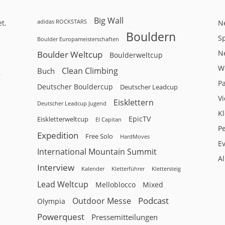
Big Wall
adidas ROCKSTARS
t.
N
Bouldern
Sp
Boulder Europameisterschaften
N
Boulder Weltcup
Boulderweltcup
W
Clean Climbing
Buch
r
P
Deutscher Bouldercup
Deutscher Leadcup
V
Eisklettern
Deutscher Leadcup Jugend
Kl
EpicTV
Eiskletterweltcup
El Capitan
P
Expedition
Free Solo
HardMoves
E
International Mountain Summit
A
Interview
Kalender
Klettersteig
Kletterführer
Lead Weltcup
Melloblocco
Mixed
Podcast
Outdoor Messe
Olympia
Powerquest
Pressemitteilungen