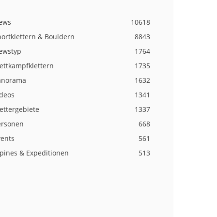
ews
10618
ortklettern & Bouldern
8843
ewstyp
1764
ettkampfklettern
1735
anorama
1632
ideos
1341
ettergebiete
1337
ersonen
668
vents
561
lpines & Expeditionen
513