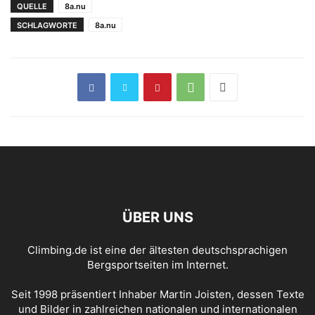
Maschine“ (FB 8b+)
QUELLE
8a.nu
SCHLAGWORTE
8a.nu
ÜBER UNS
Climbing.de ist eine der ältesten deutschsprachigen
Bergsportseiten im Internet.
Seit 1998 präsentiert Inhaber Martin Joisten, dessen Texte
und Bilder in zahlreichen nationalen und internationalen