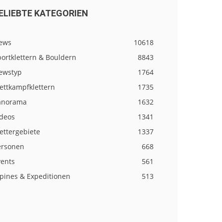
ELIEBTE KATEGORIEN
ews
10618
ortklettern & Bouldern
8843
ewstyp
1764
ettkampfklettern
1735
anorama
1632
ideos
1341
ettergebiete
1337
ersonen
668
vents
561
lpines & Expeditionen
513