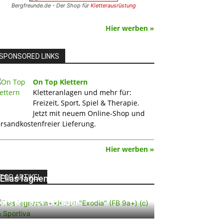
Bergfreunde.de - Der Shop für
Kletterausrüstung
Hier werben »
SPONSORED LINKS
On Top Klettern
Kletteranlagen und mehr für:
Freizeit, Sport, Spiel & Therapie.
Jetzt mit neuem Online-Shop und
rsandkostenfreier Lieferung.
Hier werben »
TOP ARTIKEL
Elias Iagnemma klettert „Exodia“:
Ein Vorschlag für den weltweit
ersten 9A+ Boulder