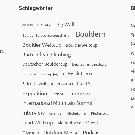
Schlagwörter
B
Big Wall
adidas ROCKSTARS
N
Bouldern
Sp
Boulder Europameisterschaften
N
Boulder Weltcup
Boulderweltcup
t.
W
Clean Climbing
Buch
P
Deutscher Bouldercup
Deutscher Leadcup
V
Eisklettern
Deutscher Leadcup Jugend
Kl
r
EpicTV
Eiskletterweltcup
El Capitan
P
Expedition
Free Solo
HardMoves
E
International Mountain Summit
A
Interview
Kalender
Klettersteig
Kletterführer
Lead Weltcup
Melloblocco
Mixed
Podcast
Outdoor Messe
Olympia