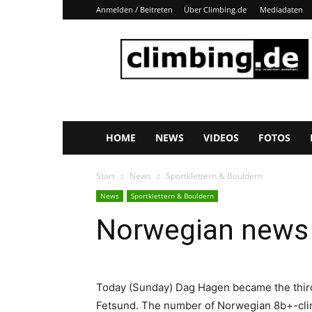
Anmelden / Beitreten
Über Climbing.de
Mediadaten
Climbing.de
HOME
NEWS
VIDEOS
FOTOS
Start
News
Sportklettern & Bouldern
News
Sportklettern & Bouldern
Norwegian news
Today (Sunday) Dag Hagen became the third
Fetsund. The number of Norwegian 8b+-clim