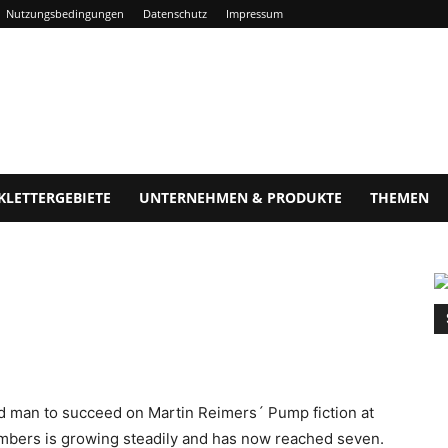
Nutzungsbedingungen
Datenschutz
Impressum
KLETTERGEBIETE
UNTERNEHMEN & PRODUKTE
THEMEN
 man to succeed on Martin Reimers´ Pump fiction at
bers is growing steadily and has now reached seven.