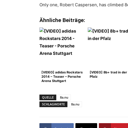
Only one, Robert Caspersen, has climbed 8c (
Ähnliche Beiträge:
[VIDEO] adidas Rockstars
[VIDEO] 8b+ trad in der
2014 – Teaser – Porsche
Pfalz
Arena Stuttgart
QUELLE
8a.nu
SCHLAGWORTE
8a.nu