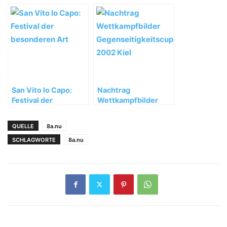
starken WM-Auftakt
fort
San Vito lo Capo:
Nachtrag
Festival der
Wettkampfbilder
besonderen Art
Gegenseitigkeitscup
2002 Kiel
QUELLE
8a.nu
SCHLAGWORTE
8a.nu