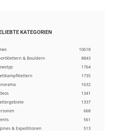
ELIEBTE KATEGORIEN
ews
10618
ortklettern & Bouldern
8843
ewstyp
1764
ettkampfklettern
1735
anorama
1632
ideos
1341
ettergebiete
1337
ersonen
668
vents
561
lpines & Expeditionen
513