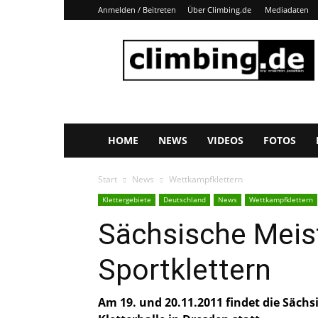
Anmelden / Beitreten
Über Climbing.de
Mediadaten
Climbing.de
HOME
NEWS
VIDEOS
FOTOS
Start
News
Wettkampfklettern
Klettergebiete
Deutschland
News
Wettkampfklettern
Sächsische Meis
Sportklettern
Am 19. und 20.11.2011 findet die Sächs