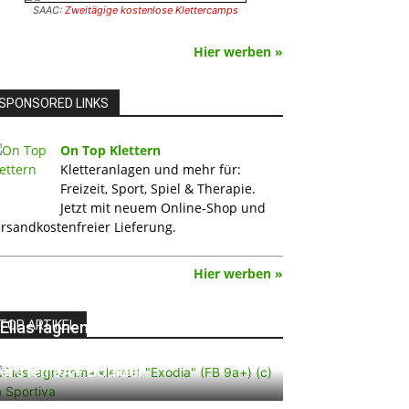
SAAC:
Zweitägige kostenlose Klettercamps
Hier werben »
SPONSORED LINKS
On Top Klettern
Kletteranlagen und mehr für:
Freizeit, Sport, Spiel & Therapie.
Jetzt mit neuem Online-Shop und
rsandkostenfreier Lieferung.
Hier werben »
TOP ARTIKEL
Elias Iagnemma klettert „Exodia“:
Ein Vorschlag für den weltweit
ersten 9A+ Boulder