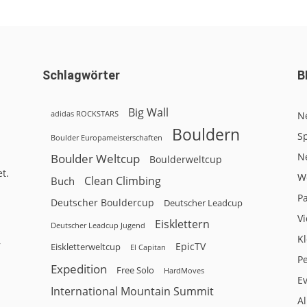
Schlagwörter
B
Big Wall
adidas ROCKSTARS
N
Bouldern
Sp
Boulder Europameisterschaften
N
Boulder Weltcup
Boulderweltcup
t.
W
Clean Climbing
Buch
P
Deutscher Bouldercup
Deutscher Leadcup
V
Eisklettern
Deutscher Leadcup Jugend
Kl
r
EpicTV
Eiskletterweltcup
El Capitan
P
Expedition
Free Solo
HardMoves
E
International Mountain Summit
A