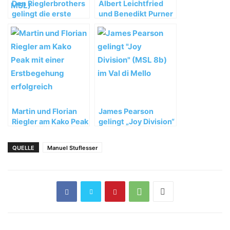
Den Rieglerbrothers
Albert Leichtfried
gelingt die erste
und Benedikt Purner
freie Durchsteigung
gelingt „Zweite
von „Non ci resta che
Geige“ (WI7) im
piangere“ (8a MSL)
Langental
Martin und Florian
James Pearson
Riegler am Kako Peak
gelingt „Joy Division“
mit einer
(MSL 8b) im Val di
Erstbegehung
Mello
QUELLE
Manuel Stuflesser
erfolgreich