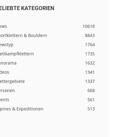
ELIEBTE KATEGORIEN
ews
10618
ortklettern & Bouldern
8843
ewstyp
1764
ettkampfklettern
1735
anorama
1632
ideos
1341
ettergebiete
1337
ersonen
668
vents
561
lpines & Expeditionen
513