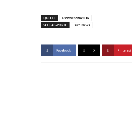
QUELLE
GschwendtnerFlo
SCHLAGWORTE
Eure News
Facebook
X
Pinterest