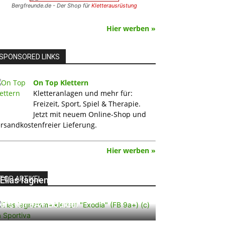
Bergfreunde.de - Der Shop für
Kletterausrüstung
Hier werben »
SPONSORED LINKS
On Top Klettern
Kletteranlagen und mehr für:
Freizeit, Sport, Spiel & Therapie.
Jetzt mit neuem Online-Shop und
rsandkostenfreier Lieferung.
Hier werben »
TOP ARTIKEL
Elias Iagnemma klettert „Exodia“:
Ein Vorschlag für den weltweit
ersten 9A+ Boulder