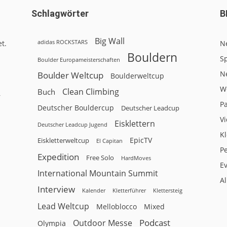
Schlagwörter
B
Big Wall
adidas ROCKSTARS
t.
N
Bouldern
Sp
Boulder Europameisterschaften
N
Boulder Weltcup
Boulderweltcup
W
Clean Climbing
Buch
r
P
Deutscher Bouldercup
Deutscher Leadcup
V
Eisklettern
Deutscher Leadcup Jugend
Kl
EpicTV
Eiskletterweltcup
El Capitan
P
Expedition
Free Solo
HardMoves
E
International Mountain Summit
A
Interview
Kalender
Klettersteig
Kletterführer
Lead Weltcup
Melloblocco
Mixed
Podcast
Outdoor Messe
Olympia