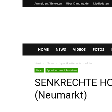
Anmelden / Beitreten
Über Climbing.de
Mediadaten
Climbing.de
HOME
NEWS
VIDEOS
FOTOS
Start
News
Sportklettern & Bouldern
News
Sportklettern & Bouldern
SENKRECHTE H
(Neumarkt)