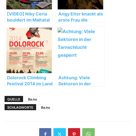
[VIDEO] Niky Ceria
Angy Eiter knackt als
bouldert im Maltatal
erste Frau die
Routen „Hades“ (9a)
und „Zauberfee“
(8c+)
Dolorock Climbing
Achtung: Viele
Festival 2014 im Land
Sektoren in der
der Drei Zinnen
Tarnschlucht
gesperrt
QUELLE
8a.nu
SCHLAGWORTE
8a.nu