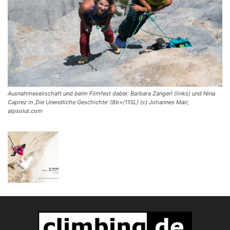
Ausnahmeseilschaft und beim Filmfest dabei: Barbara Zangerl (links) und Nina
Caprez in ‚Die Unendliche Geschichte‘ (8b+/11SL) (c) Johannes Mair,
alpsolut.com