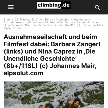
Start
23. Filmfest St. Anton: Berge – Menschen – Abenteuer
Ausnahmeseilschaft und beim Filmfest dabei: Barbara Zangerl (links) und
Nina Caprez in 'Die Unendliche Geschichte' (8b+/11SL) (c) Johannes Mair,
alpsolut.com
Ausnahmeseilschaft und beim
Filmfest dabei: Barbara Zangerl
(links) und Nina Caprez in ‚Die
Unendliche Geschichte‘
(8b+/11SL) (c) Johannes Mair,
alpsolut.com