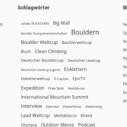
Schlagwörter
B
Big Wall
adidas ROCKSTARS
t.
N
Bouldern
Sp
Boulder Europameisterschaften
N
Boulder Weltcup
Boulderweltcup
W
Clean Climbing
Buch
r
P
Deutscher Bouldercup
Deutscher Leadcup
V
Eisklettern
Deutscher Leadcup Jugend
Kl
EpicTV
Eiskletterweltcup
El Capitan
P
Expedition
Free Solo
HardMoves
E
International Mountain Summit
A
Interview
Kalender
Klettersteig
Kletterführer
Lead Weltcup
Melloblocco
Mixed
Podcast
Outdoor Messe
Olympia