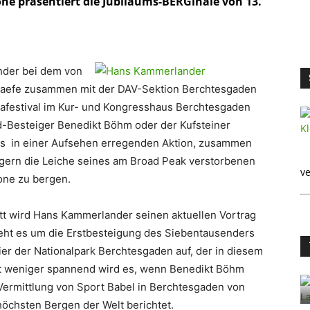
ne präsentiert die Jubiläums-BERGinale von 13.
nder bei dem von
raefe zusammen mit der DAV-Sektion Berchtesgaden
Diafestival im Kur- und Kongresshaus Berchtesgaden
-Besteiger Benedikt Böhm oder der Kufsteiner
es in einer Aufsehen erregenden Aktion, zusammen
gern die Leiche seines am Broad Peak verstorbenen
ve
one zu bergen.
itt wird Hans Kammerlander seinen aktuellen Vortrag
eht es um die Erstbesteigung des Siebentausenders
hier der Nationalpark Berchtesgaden auf, der in diesem
cht weniger spannend wird es, wenn Benedikt Böhm
 Vermittlung von Sport Babel in Berchtesgaden von
öchsten Bergen der Welt berichtet.