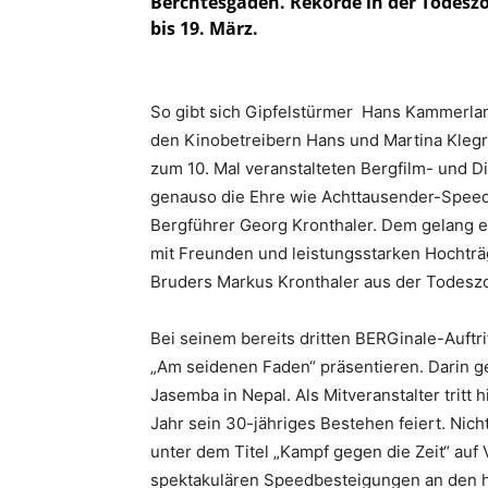
Berchtesgaden. Rekorde in der Todeszo
bis 19. März.
So gibt sich Gipfelstürmer Hans Kammerla
den Kinobetreibern Hans und Martina Kleg
zum 10. Mal veranstalteten Bergfilm- und 
genauso die Ehre wie Achttausender-Speed
Bergführer Georg Kronthaler. Dem gelang 
mit Freunden und leistungsstarken Hochträ
Bruders Markus Kronthaler aus der Todesz
Bei seinem bereits dritten BERGinale-Auftr
„Am seidenen Faden“ präsentieren. Darin g
Jasemba in Nepal. Als Mitveranstalter tritt 
Jahr sein 30-jähriges Bestehen feiert. Ni
unter dem Titel „Kampf gegen die Zeit“ auf
spektakulären Speedbesteigungen an den h