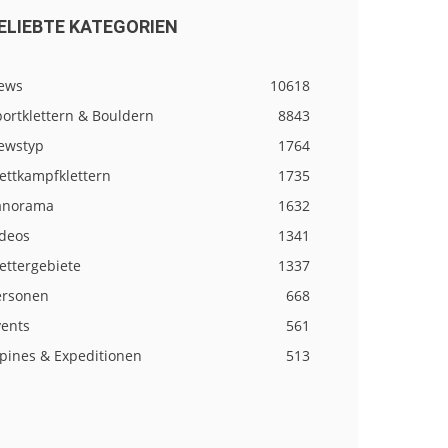
ELIEBTE KATEGORIEN
ews
10618
ortklettern & Bouldern
8843
ewstyp
1764
ettkampfklettern
1735
anorama
1632
ideos
1341
ettergebiete
1337
ersonen
668
vents
561
lpines & Expeditionen
513