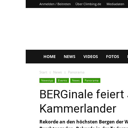
Anmelden / Beitreten
Über Climbing.de
Mediadaten
Climbing.de
HOME
NEWS
VIDEOS
FOTOS
Start
News
Panorama
Newstyp
Events
News
Panorama
BERGinale feiert
Kammerlander
Rekorde an den höchsten Bergen der Wel