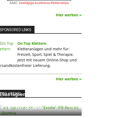
SAAC:
Zweitägige kostenlose Klettercamps
Hier werben »
SPONSORED LINKS
On Top Klettern
Kletteranlagen und mehr für:
Freizeit, Sport, Spiel & Therapie.
Jetzt mit neuem Online-Shop und
rsandkostenfreier Lieferung.
Hier werben »
TOP ARTIKEL
Elias Iagnemma klettert „Exodia“:
Ein Vorschlag für den weltweit
ersten 9A+ Boulder