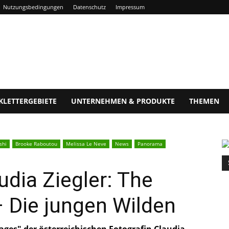
Nutzungsbedingungen
Datenschutz
Impressum
KLETTERGEBIETE
UNTERNEHMEN & PRODUKTE
THEMEN
shi
Brooke Raboutou
Melissa Le Neve
News
Panorama
udia Ziegler: The
 Die jungen Wilden