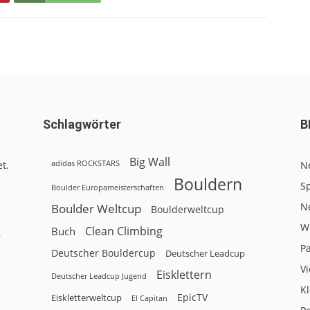
Schlagwörter
B
Big Wall
adidas ROCKSTARS
t.
N
Bouldern
Sp
Boulder Europameisterschaften
N
Boulder Weltcup
Boulderweltcup
W
Clean Climbing
Buch
r
P
Deutscher Bouldercup
Deutscher Leadcup
V
Eisklettern
Deutscher Leadcup Jugend
Kl
EpicTV
Eiskletterweltcup
El Capitan