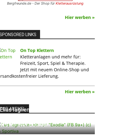
Bergfreunde.de - Der Shop für
Kletterausrüstung
Hier werben »
SPONSORED LINKS
On Top Klettern
Kletteranlagen und mehr für:
Freizeit, Sport, Spiel & Therapie.
Jetzt mit neuem Online-Shop und
rsandkostenfreier Lieferung.
Hier werben »
TOP ARTIKEL
Elias Iagnemma klettert „Exodia“:
Ein Vorschlag für den weltweit
ersten 9A+ Boulder