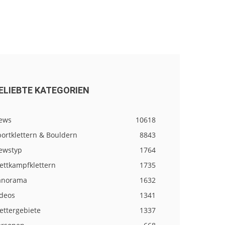
ELIEBTE KATEGORIEN
ews
10618
ortklettern & Bouldern
8843
ewstyp
1764
ettkampfklettern
1735
anorama
1632
ideos
1341
ettergebiete
1337