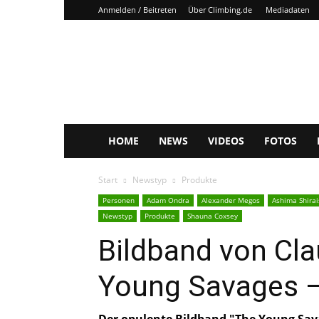
Anmelden / Beitreten
Über Climbing.de
Mediadaten
Climbing.de
HOME
NEWS
VIDEOS
FOTOS
Start
Newstyp
Produkte
Personen
Adam Ondra
Alexander Megos
Ashima Shirai
Newstyp
Produkte
Shauna Coxsey
Bildband von Cla
Young Savages –