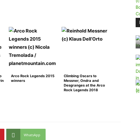
o
Arco Rock Legends 2015
Climbing Oscars to
in
winners
Messner, Ondra and
Desgranges at the Arco
Rock Legends 2018
WhatsApp