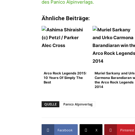
des Panico Alpinverlags.
Ähnliche Beiträge:
Arco Rock Legends 2015:
Muriel Sarkany and Urk
10 Years Of Simply The
Carmona Barandiaran w
Best
the Arco Rock Legends
2014
QUELLE
Panico Alpinverlag
Facebook
X
Pinterest