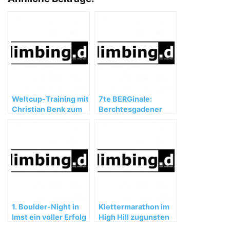
Weltcup-Training mit
7te BERGinale:
Christian Benk zum
Berchtesgadener
miterleben
Bergfilm- und
Diafestival
1. Boulder-Night in
Klettermarathon im
Imst ein voller Erfolg
High Hill zugunsten
eines Waisenhauses