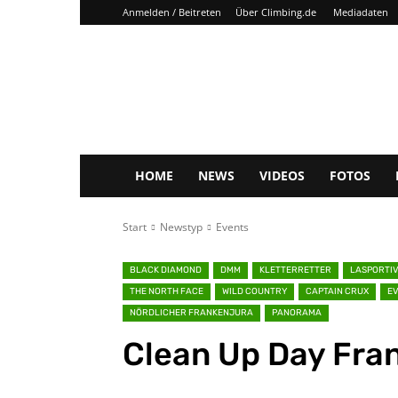
Anmelden / Beitreten
Über Climbing.de
Mediadaten
Climbing.de
HOME
NEWS
VIDEOS
FOTOS
Start
Newstyp
Events
BLACK DIAMOND
DMM
KLETTERRETTER
LASPORTI
THE NORTH FACE
WILD COUNTRY
CAPTAIN CRUX
E
NÖRDLICHER FRANKENJURA
PANORAMA
Clean Up Day Fra