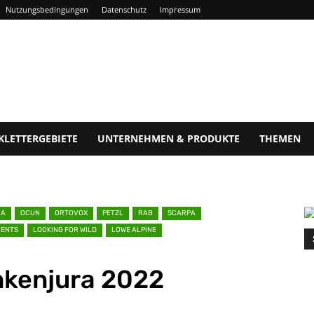
Nutzungsbedingungen
Datenschutz
Impressum
KLETTERGEBIETE
UNTERNEHMEN & PRODUKTE
THEMEN
VA
OCUN
ORTOVOX
PETZL
RAB
SCARPA
VENTS
LOOKING FOR WILD
LOWE ALPINE
nkenjura 2022