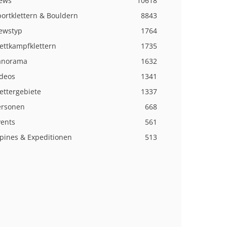
ews
10618
ortklettern & Bouldern
8843
ewstyp
1764
ettkampfklettern
1735
anorama
1632
ideos
1341
ettergebiete
1337
ersonen
668
vents
561
lpines & Expeditionen
513