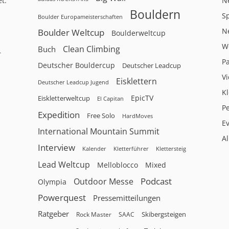
t.
N
Bouldern
Sp
Boulder Europameisterschaften
N
Boulder Weltcup
Boulderweltcup
W
Clean Climbing
Buch
r
P
Deutscher Bouldercup
Deutscher Leadcup
V
Eisklettern
Deutscher Leadcup Jugend
Kl
EpicTV
Eiskletterweltcup
El Capitan
P
Expedition
Free Solo
HardMoves
E
International Mountain Summit
A
Interview
Kalender
Klettersteig
Kletterführer
Lead Weltcup
Melloblocco
Mixed
Podcast
Outdoor Messe
Olympia
Powerquest
Pressemitteilungen
Ratgeber
Skibergsteigen
Rock Master
SAAC