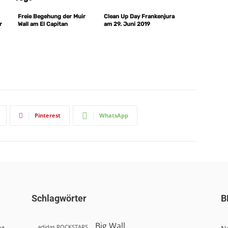
Freie Begehung der Muir
Clean Up Day Frankenjura
r
Wall am El Capitan
am 29. Juni 2019
Pinterest
WhatsApp
Schlagwörter
B
Big Wall
adidas ROCKSTARS