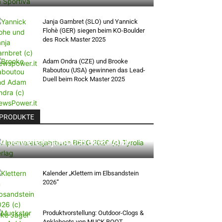
Janja Garnbret (SLO) und Yannick
Flohè (GER) siegen beim KO-Boulder
des Rock Master 2025
Adam Ondra (CZE) und Brooke
Raboutou (USA) gewinnen das Lead-
Duell beim Rock Master 2025
PRODUKTE
Alpenvereinsjahrbuch BERG 2026
Kalender „Klettern im Elbsandstein
2026“
Produktvorstellung: Outdoor-Clogs &
Ankleboots von MUCK BOOT