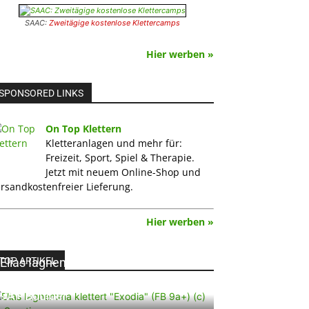
SAAC:
Zweitägige kostenlose Klettercamps
Hier werben »
SPONSORED LINKS
On Top Klettern
Kletteranlagen und mehr für:
Freizeit, Sport, Spiel & Therapie.
Jetzt mit neuem Online-Shop und
rsandkostenfreier Lieferung.
Hier werben »
TOP ARTIKEL
Elias Iagnemma klettert „Exodia“: Ein
Vorschlag für den weltweit ersten
9A+ Boulder