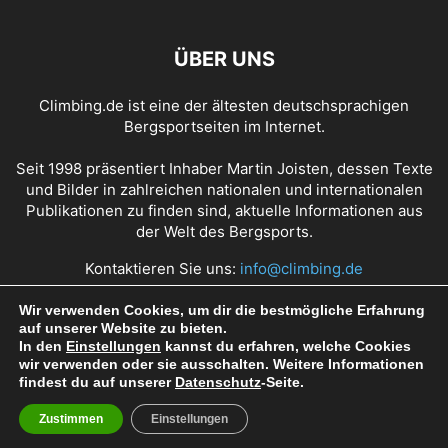
ÜBER UNS
Climbing.de ist eine der ältesten deutschsprachigen
Bergsportseiten im Internet.
Seit 1998 präsentiert Inhaber Martin Joisten, dessen Texte
und Bilder in zahlreichen nationalen und internationalen
Publikationen zu finden sind, aktuelle Informationen aus
der Welt des Bergsports.
Kontaktieren Sie uns:
info@climbing.de
Wir verwenden Cookies, um dir die bestmögliche Erfahrung
auf unserer Website zu bieten.
Über Climbing.de
RSS Feed
Mediadaten
In den
Einstellungen
kannst du erfahren, welche Cookies
wir verwenden oder sie ausschalten. Weitere Informationen
Nutzungsbedingungen
Datenschutz
Impressum
findest du auf unserer
Datenschutz
-Seite.
Zustimmen
Einstellungen
© Copyright 1998 - 2022 Climbing.de by Martin Joisten