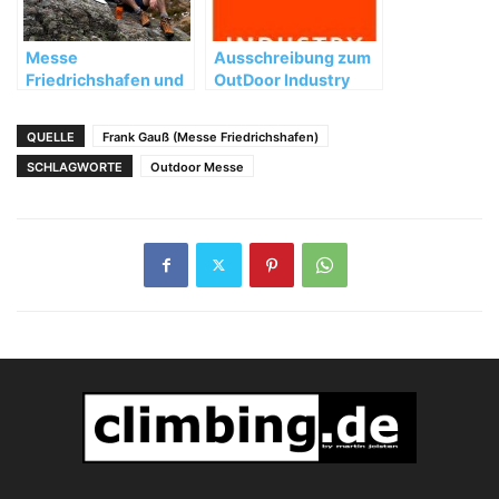
Messe
Ausschreibung zum
Friedrichshafen und
OutDoor Industry
European Outdoor
Award 2012
Group beschließen
QUELLE
Frank Gauß (Messe Friedrichshafen)
Partnerschaft für die
Zukunft
SCHLAGWORTE
Outdoor Messe