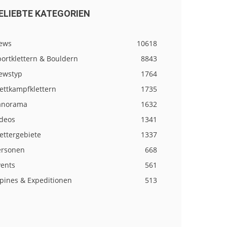
ELIEBTE KATEGORIEN
ews
10618
ortklettern & Bouldern
8843
ewstyp
1764
ettkampfklettern
1735
anorama
1632
ideos
1341
ettergebiete
1337
ersonen
668
vents
561
lpines & Expeditionen
513