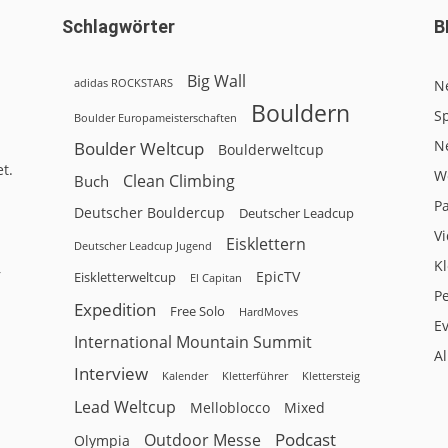
Schlagwörter
B
Big Wall
adidas ROCKSTARS
N
Bouldern
Sp
Boulder Europameisterschaften
N
Boulder Weltcup
Boulderweltcup
t.
W
Clean Climbing
Buch
P
Deutscher Bouldercup
Deutscher Leadcup
V
Eisklettern
Deutscher Leadcup Jugend
Kl
r
EpicTV
Eiskletterweltcup
El Capitan
P
Expedition
Free Solo
HardMoves
E
International Mountain Summit
A
Interview
Kalender
Klettersteig
Kletterführer
Lead Weltcup
Melloblocco
Mixed
Podcast
Outdoor Messe
Olympia