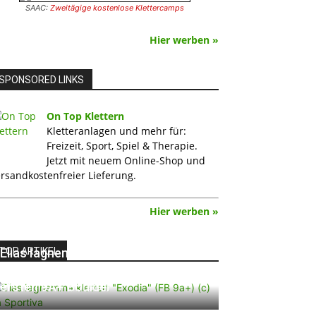
SAAC:
Zweitägige kostenlose Klettercamps
Hier werben »
SPONSORED LINKS
On Top Klettern
Kletteranlagen und mehr für:
Freizeit, Sport, Spiel & Therapie.
Jetzt mit neuem Online-Shop und
rsandkostenfreier Lieferung.
Hier werben »
TOP ARTIKEL
Elias Iagnemma klettert „Exodia“:
Ein Vorschlag für den weltweit
ersten 9A+ Boulder