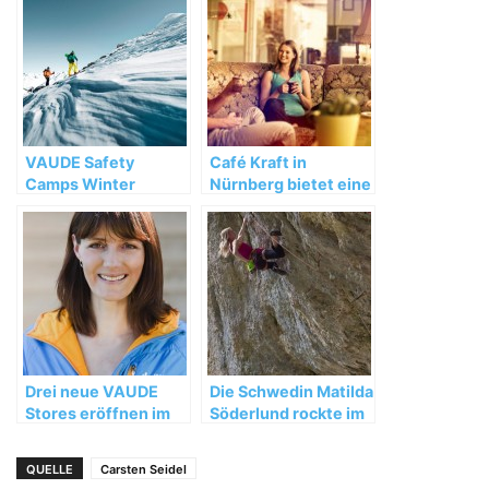
VAUDE Safety
Café Kraft in
Camps Winter
Nürnberg bietet eine
2013/2014: Den
Ausbildung zum
Wintersport
Sport- und
genießen – aber
Fitnesskaufmann
sicher!
(m/w)
Drei neue VAUDE
Die Schwedin Matilda
Stores eröffnen im
Söderlund rockte im
Frühjahr
Mai das Frankenjura
QUELLE
Carsten Seidel