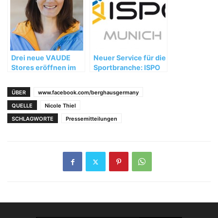
Drei neue VAUDE
Neuer Service für die
Stores eröffnen im
Sportbranche: ISPO
Frühjahr
startet ganzjährige
Online-Jobbörse
ÜBER
www.facebook.com/berghausgermany
QUELLE
Nicole Thiel
SCHLAGWORTE
Pressemitteilungen