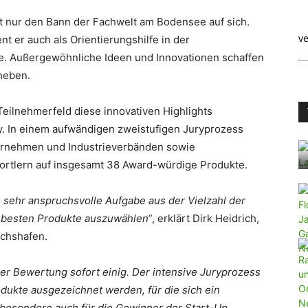
ht nur den Bann der Fachwelt am Bodensee auf sich.
ve
t er auch als Orientierungshilfe in der
e. Außergewöhnliche Ideen und Innovationen schaffen
heben.
eilnehmerfeld diese innovativen Highlights
y. In einem aufwändigen zweistufigen Juryprozess
ternehmen und Industrieverbänden sowie
ortlern auf insgesamt 38 Award-würdige Produkte.
e sehr anspruchsvolle Aufgabe aus der Vielzahl der
h besten Produkte auszuwählen“
, erklärt Dirk Heidrich,
ichshafen.
der Bewertung sofort einig. Der intensive Juryprozess
odukte ausgezeichnet werden, für die sich ein
insbesondere auch für die Gewinner der Start-Up