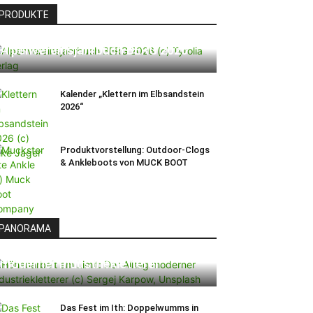
PRODUKTE
Alpenvereinsjahrbuch BERG 2026
Kalender „Klettern im Elbsandstein
2026“
Produktvorstellung: Outdoor-Clogs
& Ankleboots von MUCK BOOT
PANORAMA
Höhenarbeit am Limit: Der Alltag
moderner Industriekletterer
Das Fest im Ith: Doppelwumms in