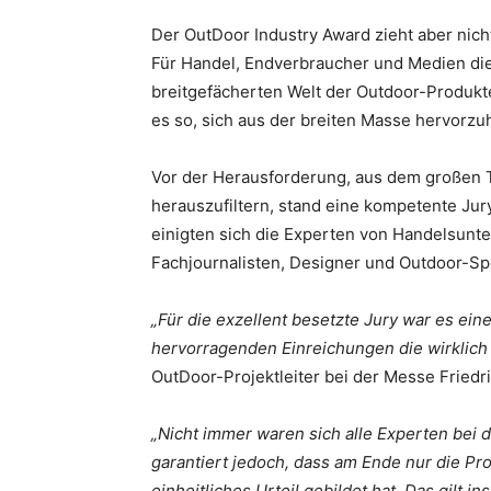
Der OutDoor Industry Award zieht aber nic
Für Handel, Endverbraucher und Medien dien
breitgefächerten Welt der Outdoor-Produkt
es so, sich aus der breiten Masse hervorzu
Vor der Herausforderung, aus dem großen T
herauszufiltern, stand eine kompetente Jur
einigten sich die Experten von Handelsun
Fachjournalisten, Designer und Outdoor-Sp
„Für die exzellent besetzte Jury war es ein
hervorragenden Einreichungen die wirklic
OutDoor-Projektleiter bei der Messe Friedr
„Nicht immer waren sich alle Experten bei 
garantiert jedoch, dass am Ende nur die Pr
einheitliches Urteil gebildet hat. Das gilt 