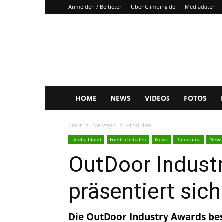
Anmelden / Beitreten
Über Climbing.de
Mediadaten
Climbing.de
HOME
NEWS
VIDEOS
FOTOS
Start
Newstyp
Produkte
Deutschland
Friedrichshafen
News
Panorama
News
OutDoor Indust
präsentiert sich
Die OutDoor Industry Awards bes