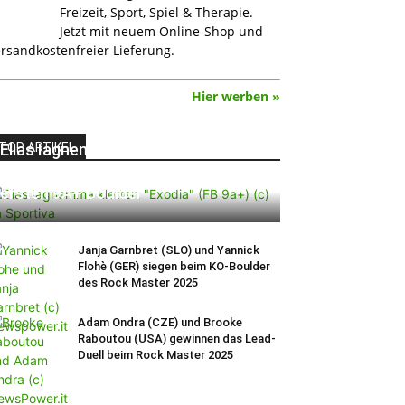
Freizeit, Sport, Spiel & Therapie.
Jetzt mit neuem Online-Shop und
rsandkostenfreier Lieferung.
Hier werben »
TOP ARTIKEL
Elias Iagnemma klettert „Exodia“:
Ein Vorschlag für den weltweit
ersten 9A+ Boulder
Janja Garnbret (SLO) und Yannick
Flohè (GER) siegen beim KO-Boulder
des Rock Master 2025
Adam Ondra (CZE) und Brooke
Raboutou (USA) gewinnen das Lead-
Duell beim Rock Master 2025