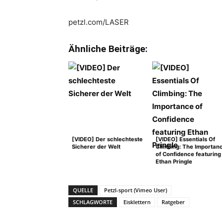
petzl.com/LASER
Ähnliche Beiträge:
[VIDEO] Der schlechteste
[VIDEO] Essentials Of
Sicherer der Welt
Climbing: The Importan
of Confidence featuring
Ethan Pringle
QUELLE
Petzl-sport (Vimeo User)
SCHLAGWORTE
Eisklettern
Ratgeber