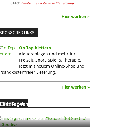
SAAC:
Zweitägige kostenlose Klettercamps
Hier werben »
SPONSORED LINKS
On Top Klettern
Kletteranlagen und mehr für:
Freizeit, Sport, Spiel & Therapie.
Jetzt mit neuem Online-Shop und
rsandkostenfreier Lieferung.
Hier werben »
TOP ARTIKEL
Elias Iagnemma klettert „Exodia“:
Ein Vorschlag für den weltweit
ersten 9A+ Boulder