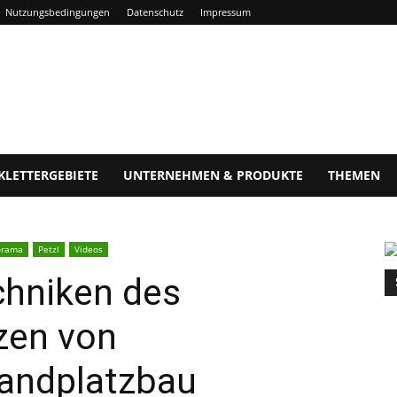
Nutzungsbedingungen
Datenschutz
Impressum
KLETTERGEBIETE
UNTERNEHMEN & PRODUKTE
THEMEN
orama
Petzl
Videos
chniken des
tzen von
tandplatzbau