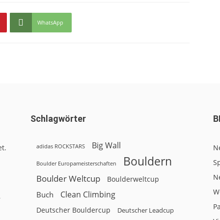
WhatsApp
Schlagwörter
B
Big Wall
adidas ROCKSTARS
t.
N
Bouldern
Sp
Boulder Europameisterschaften
N
Boulder Weltcup
Boulderweltcup
W
Clean Climbing
Buch
r
P
Deutscher Bouldercup
Deutscher Leadcup