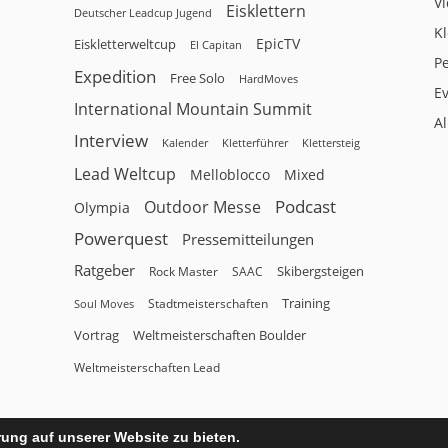
V
Eisklettern
Deutscher Leadcup Jugend
Kl
EpicTV
Eiskletterweltcup
El Capitan
P
Expedition
Free Solo
HardMoves
E
International Mountain Summit
A
Interview
Kalender
Klettersteig
Kletterführer
Lead Weltcup
Melloblocco
Mixed
Podcast
Outdoor Messe
Olympia
Powerquest
Pressemitteilungen
Ratgeber
Skibergsteigen
Rock Master
SAAC
Training
Stadtmeisterschaften
Soul Moves
Vortrag
Weltmeisterschaften Boulder
Weltmeisterschaften Lead
ung auf unserer Website zu bieten.