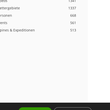
ideos
1341
ettergebiete
1337
ersonen
668
vents
561
lpines & Expeditionen
513