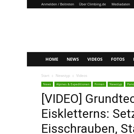
Anmelden / Beitreten
Über Climbing.de
Mediadaten
Climbing.de
HOME
NEWS
VIDEOS
FOTOS
Start
Newstyp
Videos
News
Alpines & Expeditionen
Firmen
Newstyp
Pan
[VIDEO] Grundte
Eiskletterns: Se
Eisschrauben, S