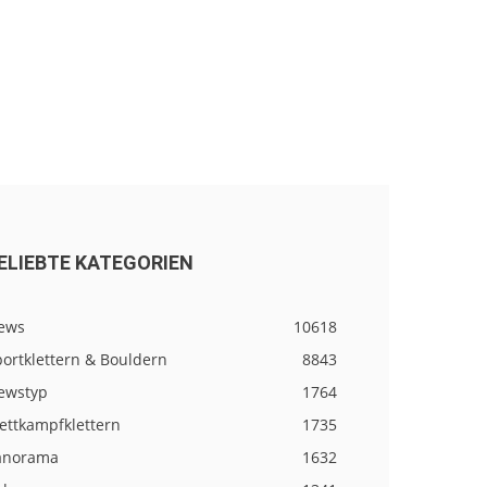
ELIEBTE KATEGORIEN
ews
10618
ortklettern & Bouldern
8843
ewstyp
1764
ettkampfklettern
1735
anorama
1632