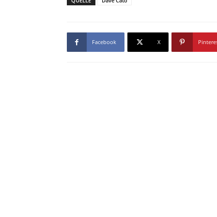
QUELLE
Dave Cato
Facebook
X
Pintere