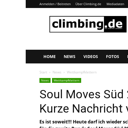
Anmelden / Beitreten
Über Climbing.de
Mediadaten
Climbing.de
HOME
NEWS
VIDEOS
FOTOS
Start
News
Wettkampfklettern
News
Wettkampfklettern
Soul Moves Süd 
Kurze Nachricht
Es ist soweit!!! Heute darf ich wieder 