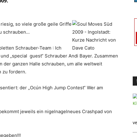
009.
iesig, so viele große geile Griffe
 zu schrauben…
pletten Schrauber-Team : Ich
, und „special guest“ Schrauber Andi Bayer. Zusammen
in der ganzen Halle schrauben, um alle weltweit
 zu fordern.
sentiert: der „Ocún High Jump Contest“ Wer am
 bekommt jeweils ein nigelnagelneues Crashpad von
ve
gegeben!!!