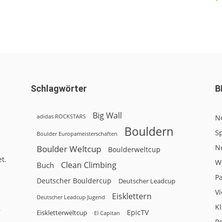
Schlagwörter
B
Big Wall
adidas ROCKSTARS
N
Bouldern
Sp
Boulder Europameisterschaften
N
Boulder Weltcup
Boulderweltcup
t.
W
Clean Climbing
Buch
P
Deutscher Bouldercup
Deutscher Leadcup
V
Eisklettern
Deutscher Leadcup Jugend
Kl
r
EpicTV
Eiskletterweltcup
El Capitan
P