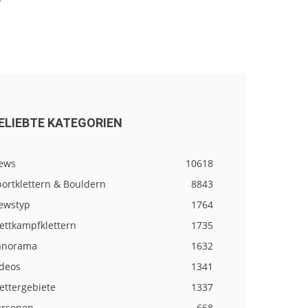
ELIEBTE KATEGORIEN
ews
10618
ortklettern & Bouldern
8843
ewstyp
1764
ettkampfklettern
1735
anorama
1632
ideos
1341
ettergebiete
1337
ersonen
668