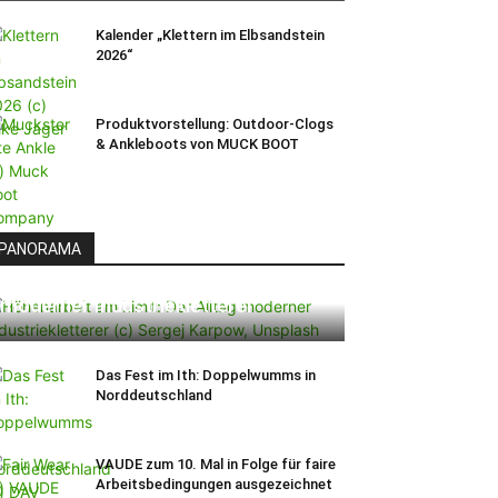
Kalender „Klettern im Elbsandstein
2026“
Produktvorstellung: Outdoor-Clogs
& Ankleboots von MUCK BOOT
PANORAMA
Höhenarbeit am Limit: Der Alltag
moderner Industriekletterer
Das Fest im Ith: Doppelwumms in
Norddeutschland
VAUDE zum 10. Mal in Folge für faire
Arbeitsbedingungen ausgezeichnet