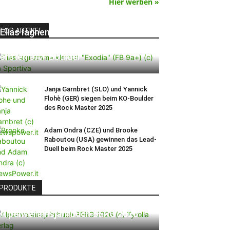
Hier werben »
TOP ARTIKEL
Elias Iagnemma klettert „Exodia“:
Ein Vorschlag für den weltweit
ersten 9A+ Boulder
Janja Garnbret (SLO) und Yannick
Flohè (GER) siegen beim KO-Boulder
des Rock Master 2025
Adam Ondra (CZE) und Brooke
Raboutou (USA) gewinnen das Lead-
Duell beim Rock Master 2025
PRODUKTE
Alpenvereinsjahrbuch BERG 2026