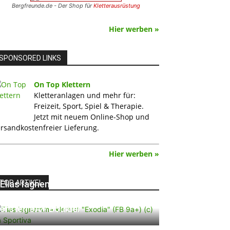
Bergfreunde.de - Der Shop für
Kletterausrüstung
Hier werben »
SPONSORED LINKS
On Top Klettern
Kletteranlagen und mehr für:
Freizeit, Sport, Spiel & Therapie.
Jetzt mit neuem Online-Shop und
rsandkostenfreier Lieferung.
Hier werben »
TOP ARTIKEL
Elias Iagnemma klettert „Exodia“:
Ein Vorschlag für den weltweit
ersten 9A+ Boulder