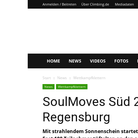
Anmelden / Beitreten
Über Climbing.de
Mediadaten
Climbing.de
HOME
NEWS
VIDEOS
FOTOS
Start
News
Wettkampfklettern
News
Wettkampfklettern
SoulMoves Süd 2
Regensburg
Mit strahlendem Sonnenschein startet