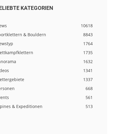
ELIEBTE KATEGORIEN
ews
10618
ortklettern & Bouldern
8843
ewstyp
1764
ettkampfklettern
1735
anorama
1632
ideos
1341
ettergebiete
1337
ersonen
668
vents
561
lpines & Expeditionen
513