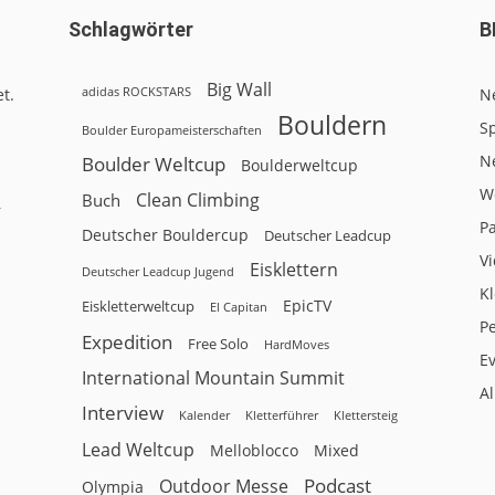
Schlagwörter
B
Big Wall
adidas ROCKSTARS
t.
N
Bouldern
Sp
Boulder Europameisterschaften
N
Boulder Weltcup
Boulderweltcup
W
Clean Climbing
Buch
r
P
Deutscher Bouldercup
Deutscher Leadcup
V
Eisklettern
Deutscher Leadcup Jugend
Kl
EpicTV
Eiskletterweltcup
El Capitan
P
Expedition
Free Solo
HardMoves
E
International Mountain Summit
A
Interview
Kalender
Klettersteig
Kletterführer
Lead Weltcup
Melloblocco
Mixed
Podcast
Outdoor Messe
Olympia