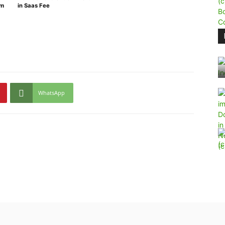
um
in Saas Fee
WhatsApp