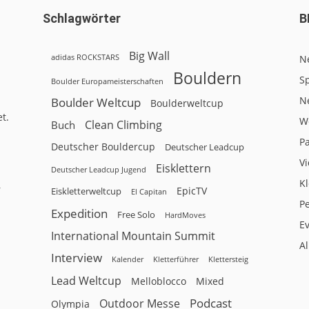
Schlagwörter
B
Big Wall
adidas ROCKSTARS
N
Bouldern
Sp
Boulder Europameisterschaften
N
Boulder Weltcup
Boulderweltcup
t.
W
Clean Climbing
Buch
P
Deutscher Bouldercup
Deutscher Leadcup
V
Eisklettern
Deutscher Leadcup Jugend
Kl
r
EpicTV
Eiskletterweltcup
El Capitan
P
Expedition
Free Solo
HardMoves
E
International Mountain Summit
A
Interview
Kalender
Klettersteig
Kletterführer
Lead Weltcup
Melloblocco
Mixed
Podcast
Outdoor Messe
Olympia