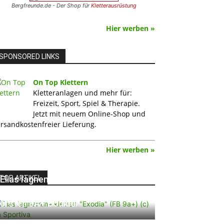
Bergfreunde.de - Der Shop für
Kletterausrüstung
Hier werben »
SPONSORED LINKS
On Top Klettern
Kletteranlagen und mehr für:
Freizeit, Sport, Spiel & Therapie.
Jetzt mit neuem Online-Shop und
rsandkostenfreier Lieferung.
Hier werben »
TOP ARTIKEL
Elias Iagnemma klettert „Exodia“:
Ein Vorschlag für den weltweit
ersten 9A+ Boulder