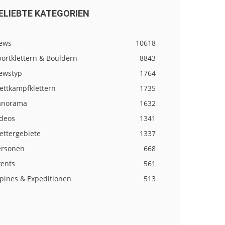
ELIEBTE KATEGORIEN
ews
10618
ortklettern & Bouldern
8843
ewstyp
1764
ettkampfklettern
1735
anorama
1632
ideos
1341
ettergebiete
1337
ersonen
668
vents
561
lpines & Expeditionen
513