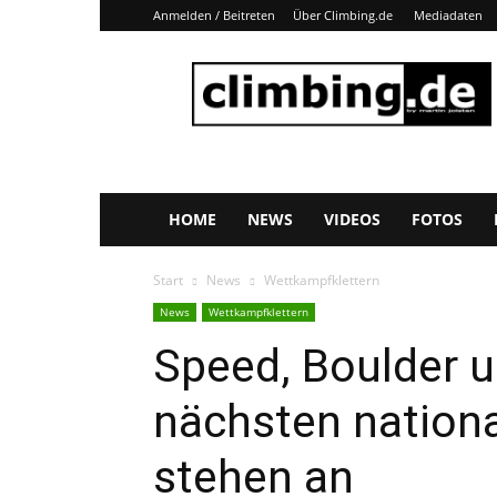
Anmelden / Beitreten
Über Climbing.de
Mediadaten
Climbing.de
HOME
NEWS
VIDEOS
FOTOS
Start
News
Wettkampfklettern
News
Wettkampfklettern
Speed, Boulder u
nächsten nation
stehen an