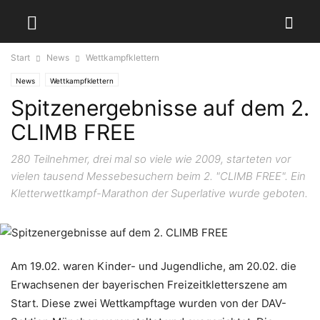
Start
News
Wettkampfklettern
News
Wettkampfklettern
Spitzenergebnisse auf dem 2.
CLIMB FREE
280 Teilnehmer, drei mal so viele wie 2009, starteten vor
vielen tausend Messebesuchern beim 2. "CLIMB FREE". Ein
Kletterwettkampf-Marathon der Superlative wurde geboten.
Am 19.02. waren Kinder- und Jugendliche, am 20.02. die
Erwachsenen der bayerischen Freizeitkletterszene am
Start. Diese zwei Wettkampftage wurden von der DAV-