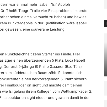
ndern war einmal mehr Isabell "Isi" Adolph
Griff heißt Topgriff) alle vier Finalprobleme im ersten
 vorher schon einmal versucht zu haben) und bewies
rem Punktergebnis in der Qualifikation wäre Isabell
dabei gewesen, eine souveräne Leistung.
 Punktgleichheit zehn Starter ins Finale. Hier
lias Eger einen überzeugenden 5 Platz. Luca Habelt
. Der erst 9-jährige (!) Philip Gassner (Bad Tölz)
rern im süddeutschen Raum zählt. Er konnte sich
Konkurrenten einen hervorragenden 3. Platz sichern.
rei Finalboulder on sight und machte damit einen
g wie Isi gelang ihrem Kollegen vom Wettkampfkader 2,
r Finalboulder on sight nieder und gewann damit in der