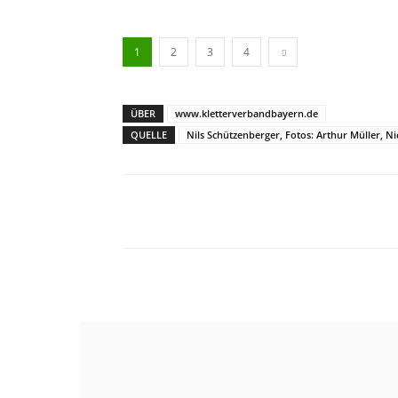
1
2
3
4
ÜBER
www.kletterverbandbayern.de
QUELLE
Nils Schützenberger, Fotos: Arthur Müller, Ni
Facebook
X
Pinterest