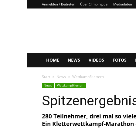
Anmelden / Beitreten
Über Climbing.de
Mediadaten
Climbing.de
HOME
NEWS
VIDEOS
FOTOS
Start
News
Wettkampfklettern
News
Wettkampfklettern
Spitzenergebni
280 Teilnehmer, drei mal so viel
Ein Kletterwettkampf-Marathon 