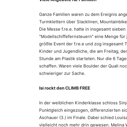
Ganze Familien waren zu dem Ereignis ange
Turmklettern über Slacklinen, Mountainbik
Die Messe f.re.e. hatte in insgesamt siebe
"Modellschiffefernsteuern" eine Menge für 
größte Event der f.re.e und zog insgesamt 
Kinder und Jugendliche, die am Freitag, den
Stunde am Plastik starteten. Nur die 6 Tage
schaffen. Waren viele Boulder der Quali noch
schwieriger zur Sache.
Isi rockt den CLIMB FREE
In der weiblichen Kinderklasse schloss Sinje
Punktgleich eingezogen, differenzierten sic
Aschauer (3.) im Finale. Dabei schied Louisa
vielleicht noch mehr drin gewesen. Melina 