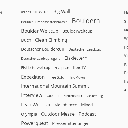
Big Wall
adidas ROCKSTARS
t.
N
Bouldern
Sp
Boulder Europameisterschaften
N
Boulder Weltcup
Boulderweltcup
W
Clean Climbing
Buch
r
P
Deutscher Bouldercup
Deutscher Leadcup
V
Eisklettern
Deutscher Leadcup Jugend
Kl
EpicTV
Eiskletterweltcup
El Capitan
P
Expedition
Free Solo
HardMoves
E
International Mountain Summit
A
Interview
Kalender
Klettersteig
Kletterführer
Lead Weltcup
Melloblocco
Mixed
Podcast
Outdoor Messe
Olympia
Powerquest
Pressemitteilungen