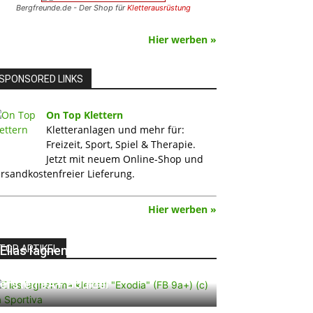
Bergfreunde.de - Der Shop für
Kletterausrüstung
Hier werben »
SPONSORED LINKS
On Top Klettern
Kletteranlagen und mehr für:
Freizeit, Sport, Spiel & Therapie.
Jetzt mit neuem Online-Shop und
rsandkostenfreier Lieferung.
Hier werben »
TOP ARTIKEL
Elias Iagnemma klettert „Exodia“:
Ein Vorschlag für den weltweit
ersten 9A+ Boulder