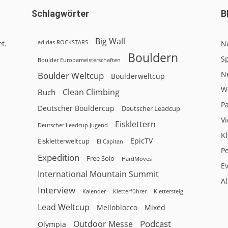
Schlagwörter
B
Big Wall
adidas ROCKSTARS
t.
N
Bouldern
Sp
Boulder Europameisterschaften
N
Boulder Weltcup
Boulderweltcup
W
Clean Climbing
Buch
r
P
Deutscher Bouldercup
Deutscher Leadcup
V
Eisklettern
Deutscher Leadcup Jugend
Kl
EpicTV
Eiskletterweltcup
El Capitan
P
Expedition
Free Solo
HardMoves
E
International Mountain Summit
A
Interview
Kalender
Klettersteig
Kletterführer
Lead Weltcup
Melloblocco
Mixed
Podcast
Outdoor Messe
Olympia