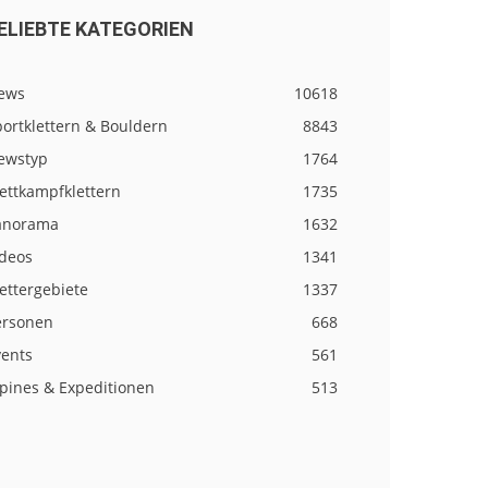
ELIEBTE KATEGORIEN
ews
10618
ortklettern & Bouldern
8843
ewstyp
1764
ettkampfklettern
1735
anorama
1632
ideos
1341
ettergebiete
1337
ersonen
668
vents
561
lpines & Expeditionen
513