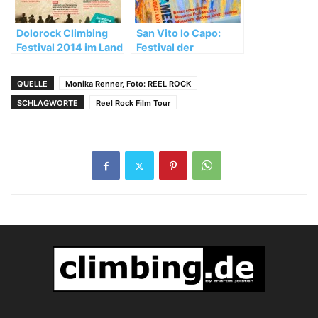
Dolorock Climbing
San Vito lo Capo:
Festival 2014 im Land
Festival der
der Drei Zinnen
besonderen Art
QUELLE
Monika Renner, Foto: REEL ROCK
SCHLAGWORTE
Reel Rock Film Tour