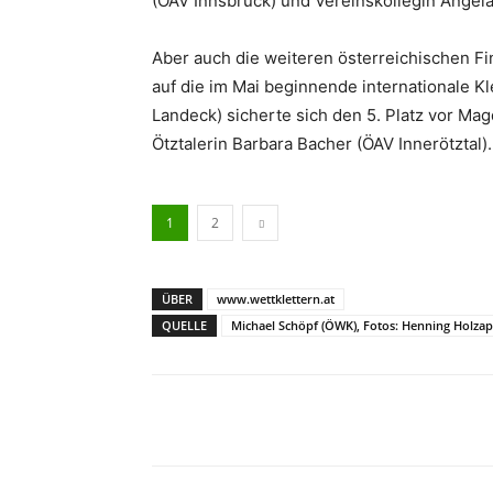
(ÖAV Innsbruck) und Vereinskollegin Angela
Aber auch die weiteren österreichischen Fi
auf die im Mai beginnende internationale K
Landeck) sicherte sich den 5. Platz vor Mag
Ötztalerin Barbara Bacher (ÖAV Innerötztal).
1
2
ÜBER
www.wettklettern.at
QUELLE
Michael Schöpf (ÖWK), Fotos: Henning Holzap
Facebook
X
Pinterest