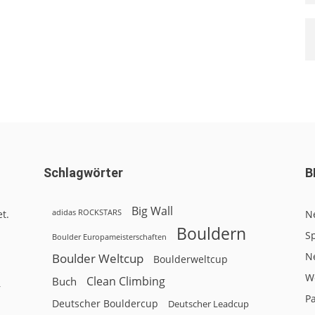
Schlagwörter
B
Big Wall
adidas ROCKSTARS
t.
N
Bouldern
Sp
Boulder Europameisterschaften
N
Boulder Weltcup
Boulderweltcup
W
Clean Climbing
Buch
r
P
Deutscher Bouldercup
Deutscher Leadcup