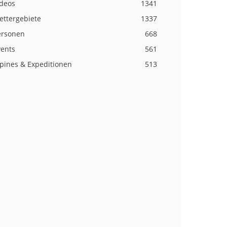
ideos
1341
ettergebiete
1337
ersonen
668
vents
561
lpines & Expeditionen
513