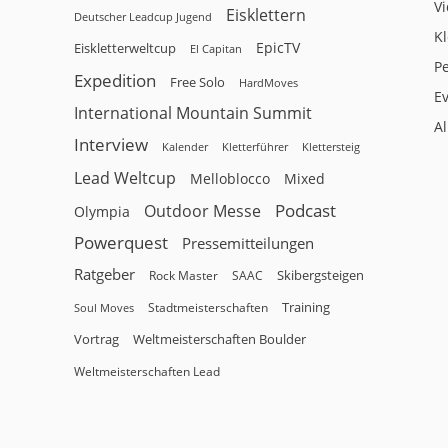
V
Eisklettern
Deutscher Leadcup Jugend
Kl
EpicTV
Eiskletterweltcup
El Capitan
P
Expedition
Free Solo
HardMoves
E
International Mountain Summit
A
Interview
Kalender
Klettersteig
Kletterführer
Lead Weltcup
Melloblocco
Mixed
Podcast
Outdoor Messe
Olympia
Powerquest
Pressemitteilungen
Ratgeber
Skibergsteigen
Rock Master
SAAC
Training
Stadtmeisterschaften
Soul Moves
Vortrag
Weltmeisterschaften Boulder
Weltmeisterschaften Lead