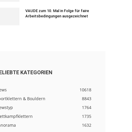
VAUDE zum 10. Mal in Folge für faire
Arbeitsbedingungen ausgezeichnet
ELIEBTE KATEGORIEN
ews
10618
ortklettern & Bouldern
8843
ewstyp
1764
ettkampfklettern
1735
anorama
1632