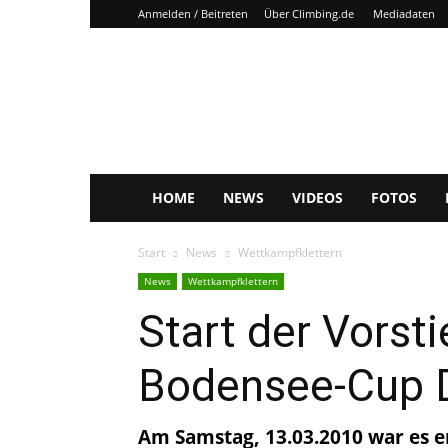
Anmelden / Beitreten
Über Climbing.de
Mediadaten
Climbing.de
HOME
NEWS
VIDEOS
FOTOS
Start
News
Wettkampfklettern
News
Wettkampfklettern
Start der Vors
Bodensee-Cup 
Am Samstag, 13.03.2010 war es en