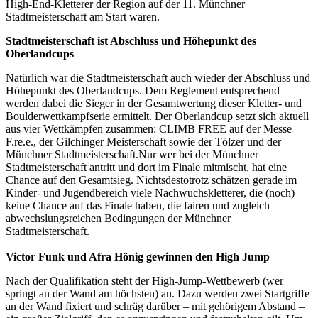
High-End-Kletterer der Region auf der 11. Münchner
Stadtmeisterschaft am Start waren.
Stadtmeisterschaft ist Abschluss und Höhepunkt des
Oberlandcups
Natürlich war die Stadtmeisterschaft auch wieder der Abschluss und
Höhepunkt des Oberlandcups. Dem Reglement entsprechend
werden dabei die Sieger in der Gesamtwertung dieser Kletter- und
Boulderwettkampfserie ermittelt. Der Oberlandcup setzt sich aktuell
aus vier Wettkämpfen zusammen: CLIMB FREE auf der Messe
F.re.e., der Gilchinger Meisterschaft sowie der Tölzer und der
Münchner Stadtmeisterschaft.Nur wer bei der Münchner
Stadtmeisterschaft antritt und dort im Finale mitmischt, hat eine
Chance auf den Gesamtsieg. Nichtsdestotrotz schätzen gerade im
Kinder- und Jugendbereich viele Nachwuchskletterer, die (noch)
keine Chance auf das Finale haben, die fairen und zugleich
abwechslungsreichen Bedingungen der Münchner
Stadtmeisterschaft.
Victor Funk und Afra Hönig gewinnen den High Jump
Nach der Qualifikation steht der High-Jump-Wettbewerb (wer
springt an der Wand am höchsten) an. Dazu werden zwei Startgriffe
an der Wand fixiert und schräg darüber – mit gehörigem Abstand –