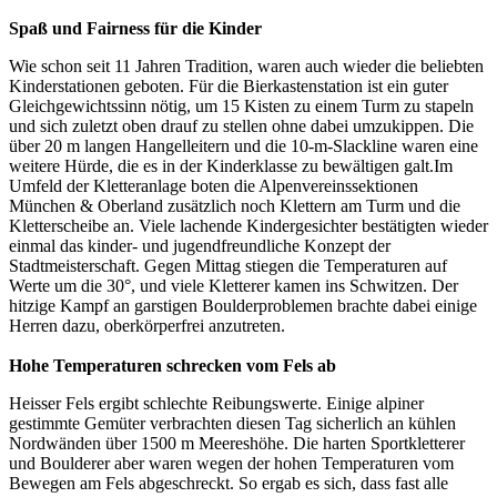
Spaß und Fairness für die Kinder
Wie schon seit 11 Jahren Tradition, waren auch wieder die beliebten
Kinderstationen geboten. Für die Bierkastenstation ist ein guter
Gleichgewichtssinn nötig, um 15 Kisten zu einem Turm zu stapeln
und sich zuletzt oben drauf zu stellen ohne dabei umzukippen. Die
über 20 m langen Hangelleitern und die 10-m-Slackline waren eine
weitere Hürde, die es in der Kinderklasse zu bewältigen galt.Im
Umfeld der Kletteranlage boten die Alpenvereinssektionen
München & Oberland zusätzlich noch Klettern am Turm und die
Kletterscheibe an. Viele lachende Kindergesichter bestätigten wieder
einmal das kinder- und jugendfreundliche Konzept der
Stadtmeisterschaft. Gegen Mittag stiegen die Temperaturen auf
Werte um die 30°, und viele Kletterer kamen ins Schwitzen. Der
hitzige Kampf an garstigen Boulderproblemen brachte dabei einige
Herren dazu, oberkörperfrei anzutreten.
Hohe Temperaturen schrecken vom Fels ab
Heisser Fels ergibt schlechte Reibungswerte. Einige alpiner
gestimmte Gemüter verbrachten diesen Tag sicherlich an kühlen
Nordwänden über 1500 m Meereshöhe. Die harten Sportkletterer
und Boulderer aber waren wegen der hohen Temperaturen vom
Bewegen am Fels abgeschreckt. So ergab es sich, dass fast alle