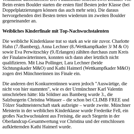
Beim ersten Boulder starten die ersten fünf Besten jeder Klasse (bei
Doppelplatzierungen können das auch mehr sein). Die daraus
hervorgehenden drei Besten treten wiederum im zweiten Boulder
gegeneinander an.
Weibliches Kinderfinale mit Top-Nachwuchstalenten
Die weibliche Kinderklasse trat so stark an wie nie zuvor. Charlotte
Hahn (7./Bamberg), Anna Lechner (8./Wettkampfkader 3/ M & O)
sowie Eva Perwitzschky (9./Erlangen) zählten durchaus zum Kreis
der Finalanwärterinnen, konnten sich dann aber letztlich nicht
qualifizieren. Mit Lisa Pollinger, Lara Lechner (beide
Sichtungskader M&O) und Kathi Haimerl (Wettkampfkader M&O)
zogen drei Münchnerinnen ins Finale ein.
Die anderen drei Konkurrentinnen waren jedoch "Auswärtige, die
nicht von hier stammten", wie es der Urmünchner Karl Valentin
umschrieben hätte: Ida Söldner aus Bamberg wurde 3., die
Salzburgerin Christina Wittauer – die schon bei CLIMB FREE und
Tölzer Stadtmeisterschaft stark aufzeigte – wurde zweite. Münchner
Meisterin in der weiblichen Kinderklasse wurde Frederike Fell, ein
großes Nachwuchstalent aus Freising, die auch Siegerin in der
Oberlandcup-Gesamtwertung vor Christina und der entschlossen
aufkletternden Kathi Haimerl wurde.