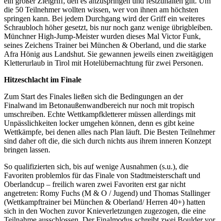
ein großer Zielgriff, den es anzuspringen und festzuhalten gilt. Um
die 50 Teilnehmer wollten wissen, wer von ihnen am höchsten
springen kann. Bei jedem Durchgang wird der Griff ein weiteres
Schraubloch höher gesetzt, bis nur noch ganz wenige übrigbleiben.
Münchner High-Jump-Meister wurden dieses Mal Victor Funk,
seines Zeichens Trainer bei München & Oberland, und die starke
Afra Hönig aus Landshut. Sie gewannen jeweils einen zweitägigen
Kletterurlaub in Tirol mit Hotelübernachtung für zwei Personen.
Hitzeschlacht im Finale
Zum Start des Finales ließen sich die Bedingungen an der
Finalwand im Betonaußenwandbereich nur noch mit tropisch
umschreiben. Echte Wettkampfkletterer müssen allerdings mit
Unpässlichkeiten locker umgehen können, denn es gibt keine
Wettkämpfe, bei denen alles nach Plan läuft. Die Besten Teilnehmer
sind daher oft die, die sich durch nichts aus ihrem inneren Konzept
bringen lassen.
So qualifizierten sich, bis auf wenige Ausnahmen (s.u.), die
Favoriten problemlos für das Finale von Stadtmeisterschaft und
Oberlandcup – freilich waren zwei Favoriten erst gar nicht
angetreten: Romy Fuchs (M & O / Jugend) und Thomas Stallinger
(Wettkampftrainer bei München & Oberland/ Herren 40+) hatten
sich in den Wochen zuvor Knieverletzungen zugezogen, die eine
Teilnahme ausschlossen. Der Finalmodus schreibt zwei Boulder vor.