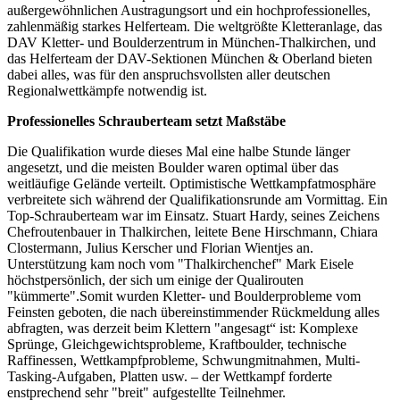
außergewöhnlichen Austragungsort und ein hochprofessionelles,
zahlenmäßig starkes Helferteam. Die weltgrößte Kletteranlage, das
DAV Kletter- und Boulderzentrum in München-Thalkirchen, und
das Helferteam der DAV-Sektionen München & Oberland bieten
dabei alles, was für den anspruchsvollsten aller deutschen
Regionalwettkämpfe notwendig ist.
Professionelles Schrauberteam setzt Maßstäbe
Die Qualifikation wurde dieses Mal eine halbe Stunde länger
angesetzt, und die meisten Boulder waren optimal über das
weitläufige Gelände verteilt. Optimistische Wettkampfatmosphäre
verbreitete sich während der Qualifikationsrunde am Vormittag. Ein
Top-Schrauberteam war im Einsatz. Stuart Hardy, seines Zeichens
Chefroutenbauer in Thalkirchen, leitete Bene Hirschmann, Chiara
Clostermann, Julius Kerscher und Florian Wientjes an.
Unterstützung kam noch vom "Thalkirchenchef" Mark Eisele
höchstpersönlich, der sich um einige der Qualirouten
"kümmerte".Somit wurden Kletter- und Boulderprobleme vom
Feinsten geboten, die nach übereinstimmender Rückmeldung alles
abfragten, was derzeit beim Klettern "angesagt“ ist: Komplexe
Sprünge, Gleichgewichtsprobleme, Kraftboulder, technische
Raffinessen, Wettkampfprobleme, Schwungmitnahmen, Multi-
Tasking-Aufgaben, Platten usw. – der Wettkampf forderte
enstprechend sehr "breit" aufgestellte Teilnehmer.