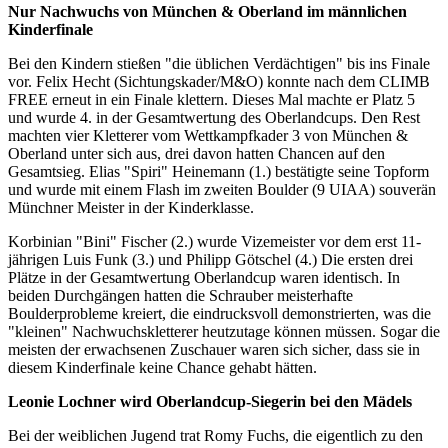
Nur Nachwuchs von München & Oberland im männlichen
Kinderfinale
Bei den Kindern stießen "die üblichen Verdächtigen" bis ins Finale
vor. Felix Hecht (Sichtungskader/M&O) konnte nach dem CLIMB
FREE erneut in ein Finale klettern. Dieses Mal machte er Platz 5
und wurde 4. in der Gesamtwertung des Oberlandcups. Den Rest
machten vier Kletterer vom Wettkampfkader 3 von München &
Oberland unter sich aus, drei davon hatten Chancen auf den
Gesamtsieg. Elias "Spiri" Heinemann (1.) bestätigte seine Topform
und wurde mit einem Flash im zweiten Boulder (9 UIAA) souverän
Münchner Meister in der Kinderklasse.
Korbinian "Bini" Fischer (2.) wurde Vizemeister vor dem erst 11-
jährigen Luis Funk (3.) und Philipp Götschel (4.) Die ersten drei
Plätze in der Gesamtwertung Oberlandcup waren identisch. In
beiden Durchgängen hatten die Schrauber meisterhafte
Boulderprobleme kreiert, die eindrucksvoll demonstrierten, was die
"kleinen" Nachwuchskletterer heutzutage können müssen. Sogar die
meisten der erwachsenen Zuschauer waren sich sicher, dass sie in
diesem Kinderfinale keine Chance gehabt hätten.
Leonie Lochner wird Oberlandcup-Siegerin bei den Mädels
Bei der weiblichen Jugend trat Romy Fuchs, die eigentlich zu den