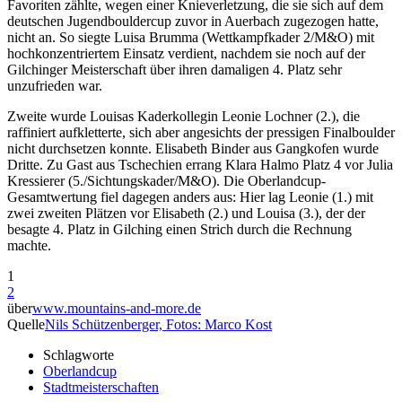
Favoriten zählte, wegen einer Knieverletzung, die sie sich auf dem
deutschen Jugendbouldercup zuvor in Auerbach zugezogen hatte,
nicht an. So siegte Luisa Brumma (Wettkampfkader 2/M&O) mit
hochkonzentriertem Einsatz verdient, nachdem sie noch auf der
Gilchinger Meisterschaft über ihren damaligen 4. Platz sehr
unzufrieden war.
Zweite wurde Louisas Kaderkollegin Leonie Lochner (2.), die
raffiniert aufkletterte, sich aber angesichts der pressigen Finalboulder
nicht durchsetzen konnte. Elisabeth Binder aus Gangkofen wurde
Dritte. Zu Gast aus Tschechien errang Klara Halmo Platz 4 vor Julia
Kressierer (5./Sichtungskader/M&O). Die Oberlandcup-
Gesamtwertung fiel dagegen anders aus: Hier lag Leonie (1.) mit
zwei zweiten Plätzen vor Elisabeth (2.) und Louisa (3.), der der
besagte 4. Platz in Gilching einen Strich durch die Rechnung
machte.
1
2
über
www.mountains-and-more.de
Quelle
Nils Schützenberger, Fotos: Marco Kost
Schlagworte
Oberlandcup
Stadtmeisterschaften