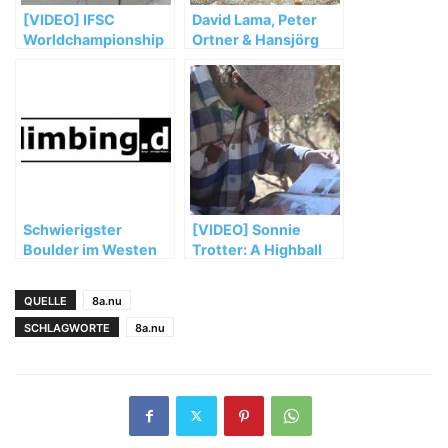
[VIDEO] IFSC
David Lama, Peter
Worldchampionship
Ortner & Hansjörg
Bouldern Munich
Auer müssen ihre
2014 Saturday Semi
Masherbrum
Recap
Expedition vorzeitig
abbrechen
Schwierigster
[VIDEO] Sonnie
Boulder im Westen
Trotter: A Highball
Österreichs
Honeymoon in
geklettert?
Bishop
QUELLE
8a.nu
SCHLAGWORTE
8a.nu