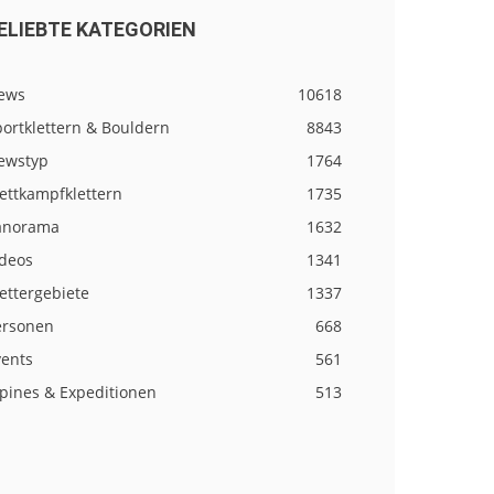
ELIEBTE KATEGORIEN
ews
10618
ortklettern & Bouldern
8843
ewstyp
1764
ettkampfklettern
1735
anorama
1632
ideos
1341
ettergebiete
1337
ersonen
668
vents
561
lpines & Expeditionen
513