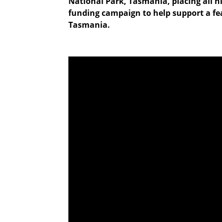
National Park, Tasmania, placing all h
funding campaign to help support a fea
Tasmania.