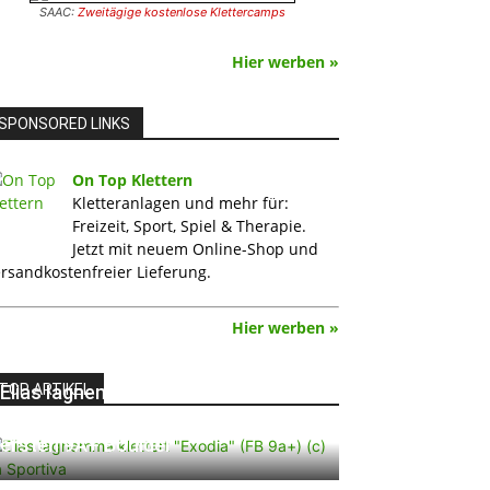
SAAC:
Zweitägige kostenlose Klettercamps
Hier werben »
SPONSORED LINKS
On Top Klettern
Kletteranlagen und mehr für:
Freizeit, Sport, Spiel & Therapie.
Jetzt mit neuem Online-Shop und
rsandkostenfreier Lieferung.
Hier werben »
TOP ARTIKEL
Elias Iagnemma klettert „Exodia“:
Ein Vorschlag für den weltweit
ersten 9A+ Boulder