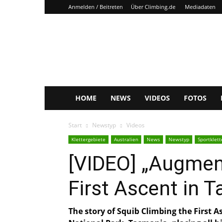
Anmelden / Beitreten
Über Climbing.de
Mediadaten
Climbing.de
HOME
NEWS
VIDEOS
FOTOS
Start
Newstyp
Videos
Klettergebiete
Australien
News
Newstyp
Sportklet
[VIDEO] „Augmen
First Ascent in 
The story of Squib Climbing the First 