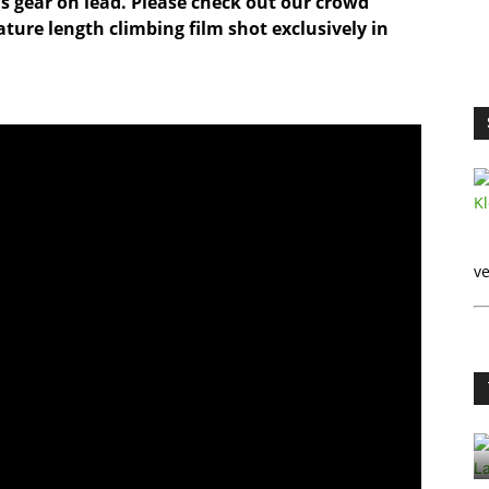
is gear on lead. Please check out our crowd
ture length climbing film shot exclusively in
ve