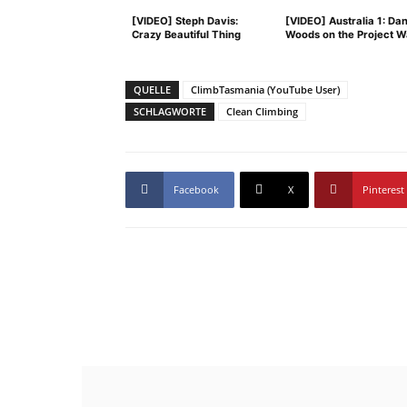
[VIDEO] Steph Davis:
[VIDEO] Australia 1: Dan
Crazy Beautiful Thing
Woods on the Project W
QUELLE
ClimbTasmania (YouTube User)
SCHLAGWORTE
Clean Climbing
Facebook
X
Pinterest