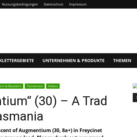
Nutzungsbedingungen
Datenschutz
Impressum
KLETTERGEBIETE
UNTERNEHMEN & PRODUKTE
THEMEN
tern & Bouldern
Tasmanien
Videos
tium“ (30) – A Trad
Tasmania
Ascent of Augmentium (30, 8a+) in Freycinet