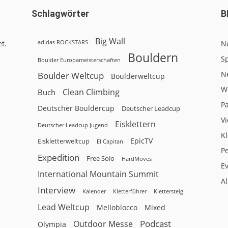
Schlagwörter
B
Big Wall
adidas ROCKSTARS
t.
N
Bouldern
Sp
Boulder Europameisterschaften
N
Boulder Weltcup
Boulderweltcup
W
Clean Climbing
Buch
r
P
Deutscher Bouldercup
Deutscher Leadcup
V
Eisklettern
Deutscher Leadcup Jugend
Kl
EpicTV
Eiskletterweltcup
El Capitan
P
Expedition
Free Solo
HardMoves
E
International Mountain Summit
A
Interview
Kalender
Klettersteig
Kletterführer
Lead Weltcup
Melloblocco
Mixed
Podcast
Outdoor Messe
Olympia