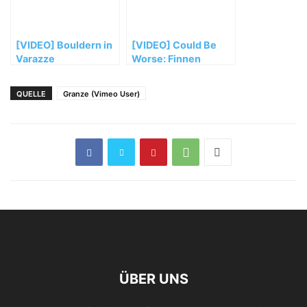
[VIDEO] Bouldern in
[VIDEO] Could Be
Varazze
Worse: Finnen
bouldern
QUELLE
Granze (Vimeo User)
ÜBER UNS